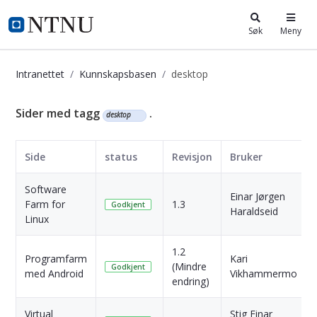
i.ntnu.no
Søk
Meny
Intranettet
Kunnskapsbasen
desktop
Kunnskapsbasen
Sider med tagg
.
desktop
Side
status
Revisjon
Bruker
Software
Einar Jørgen
Farm for
1.3
Godkjent
Haraldseid
Linux
1.2
Programfarm
Kari
(Mindre
Godkjent
med Android
Vikhammermo
endring)
Virtual
Stig Einar