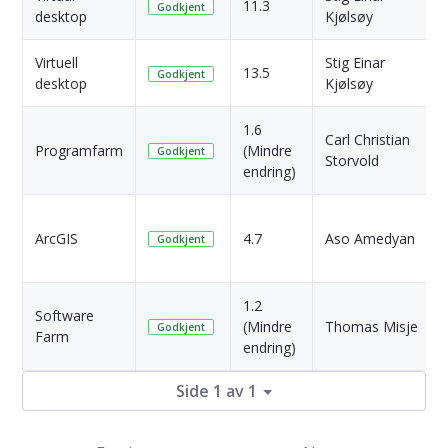
11.3
Godkjent
desktop
Kjølsøy
Virtuell
Stig Einar
13.5
Godkjent
desktop
Kjølsøy
1.6
Carl Christian
Programfarm
(Mindre
Godkjent
Storvold
endring)
ArcGIS
4.7
Aso Amedyan
Godkjent
1.2
Software
(Mindre
Thomas Misje
Godkjent
Farm
endring)
Side 1 av 1