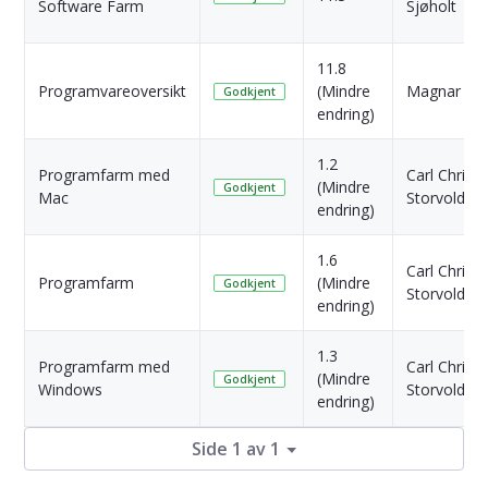
Software Farm
Sjøholt
11.8
Programvareoversikt
(Mindre
Magnar Ho
Godkjent
endring)
1.2
Programfarm med
Carl Christi
(Mindre
Godkjent
Mac
Storvold
endring)
1.6
Carl Christi
Programfarm
(Mindre
Godkjent
Storvold
endring)
1.3
Programfarm med
Carl Christi
(Mindre
Godkjent
Windows
Storvold
endring)
Side 1 av 1