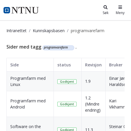
i.ntnu.no
Søk
Meny
Intranettet
Kunnskapsbasen
programvarefarm
Kunnskapsbasen
Sider med tagg
.
programvarefarm
Side
status
Revisjon
Bruker
Programfarm med
Einar Jørge
1.9
Godkjent
Linux
Haraldseid
1.2
Programfarm med
Kari
(Mindre
Godkjent
Android
Vikhamme
endring)
Software on the
Steinar Ott
11.3
Godkjent