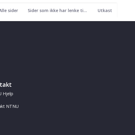
Alle sider
Sider som ikke har lenke til seg
Utkast
takt
 Hjelp
akt NTNU