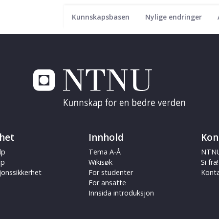
Kunnskapsbasen
Nylige endringer
het
Innhold
Kon
lp
Tema A-Å
NTNU
ap
Wikisøk
Si fra!
jonssikkerhet
For studenter
Kont
For ansatte
Innsida introduksjon