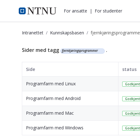
i.ntnu.no
For ansatte
|
For studenter
Intranettet
Kunnskapsbasen
fjernkjøringsprogramme
Kunnskapsbasen
Sider med tagg
.
fjernkjøringsprogrammer
Side
status
Programfarm med Linux
Godkjent
Programfarm med Android
Godkjent
Programfarm med Mac
Godkjent
Programfarm med Windows
Godkjent