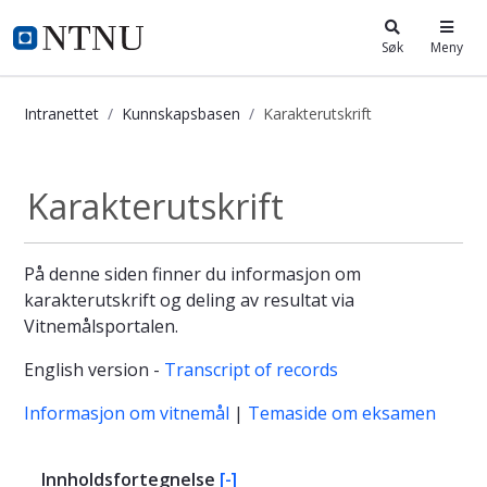
i.ntnu.no
Søk
Meny
Intranettet
Kunnskapsbasen
Karakterutskrift
Karakterutskrift - Kunnskapsbasen
Karakterutskrift
På denne siden finner du informasjon om
karakterutskrift og deling av resultat via
Vitnemålsportalen.
English version -
Transcript of records
Informasjon om vitnemål
|
Temaside om eksamen
Innholdsfortegnelse
[-]