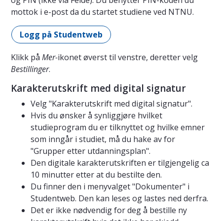
og PIN (ikke via Feide). Du benytter PIN-koden du
mottok i e-post da du startet studiene ved NTNU.
Logg på Studentweb
Klikk på
Mer-
ikonet øverst til venstre, deretter velg
Bestillinger
.
Karakterutskrift med digital signatur
Velg "Karakterutskrift med digital signatur".
Hvis du ønsker å synliggjøre hvilket
studieprogram du er tilknyttet og hvilke emner
som inngår i studiet, må du hake av for
"Grupper etter utdanningsplan".
Den digitale karakterutskriften er tilgjengelig ca
10 minutter etter at du bestilte den.
Du finner den i menyvalget "Dokumenter" i
Studentweb. Den kan leses og lastes ned derfra.
Det er ikke nødvendig for deg å bestille ny