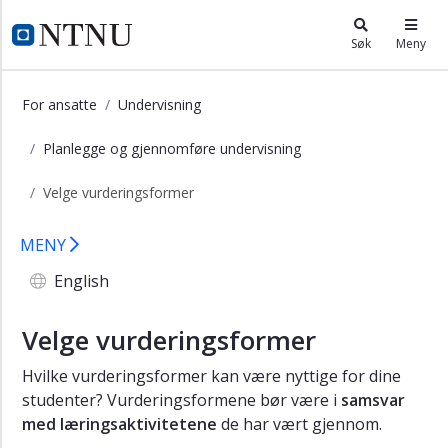
×
i.ntnu.no
Søk
Meny
Velge
læringsaktiviteter
For ansatte
Undervisning
Velge
Planlegge og gjennomføre undervisning
vurderingsformer
Lage
Velge vurderingsformer
læringsressurser
Velge vurderingsform - Planlegge o
Bruke
MENY
læringsarealer
English
Bruke
læringsverktøy
Velge vurderingsformer
Hvilke vurderingsformer kan være nyttige for dine
studenter? Vurderingsformene bør være i
samsvar
med læringsaktivitetene
de har vært gjennom.