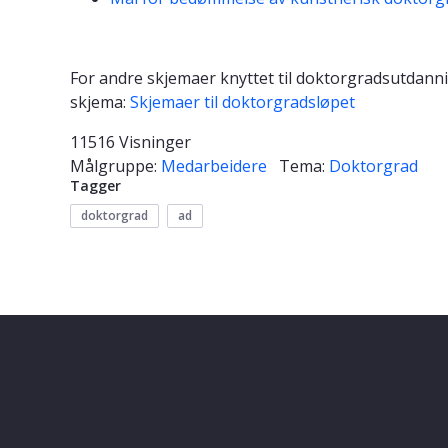
For andre skjemaer knyttet til doktorgradsutdann
skjema:
Skjemaer til doktorgradsløpet
11516 Visninger
Målgruppe:
Medarbeidere
Tema:
Doktorgrad
Tagger
doktorgrad
ad