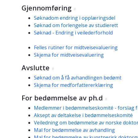
Gjennomføring
#
Søknadom endring i opplæringsdel
Søknad om forlengelse av studierett
Søknad - Endring i veilederforhold
Felles rutiner for midtveisevaluering
Skjema for midtveisevaluering
Avslutte
#
Søknad om å få avhandlingen bedømt
Skjema for medforfattererklæring
For bedømmelse av ph.d
#
Medlemmer i bedømmelseskomité - forslag fra
Aksept av deltakelse i bedømmelseskomité
Veiledning om bedømmelse av norske dokto
Mal for bedømmelse av avhandling
Mal for bedømmelse av kunstnerisk doktorg