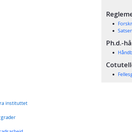
Reglem
Forskr
Satser
Ph.d.-h
Håndb
Cotutel
Felles
 instituttet
rgrader
radsarbeid