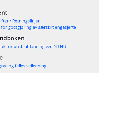
ent
ifter / Retningslinjer
 for godtgjøring av særskilt engasjerte
åndboken
ok for ph.d.-utdanning ved NTNU
le
grad og felles veiledning