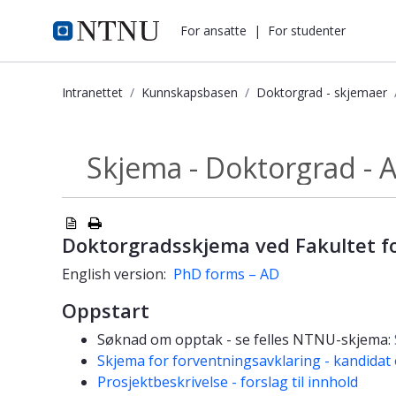
i.ntnu.no
For ansatte
|
For studenter
Intranettet
Kunnskapsbasen
Doktorgrad - skjemaer
Skjema - Doktorgrad - AD - Kunnsk
Skjema - Doktorgrad - 
Doktorgrad -...
Doktorgradsskjema ved Fakultet fo
English version:
PhD forms – AD
Oppstart
Søknad om opptak - se felles NTNU-skjema:
Skjema for forventningsavklaring - kandidat
Prosjektbeskrivelse - forslag til innhold