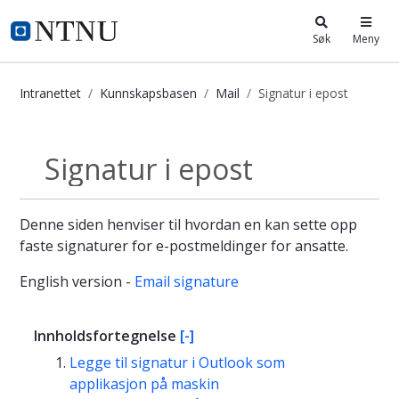
i.ntnu.no
Søk
Meny
Intranettet
Kunnskapsbasen
Mail
Signatur i epost
Signatur i epost - Kunnskapsbasen
Signatur i epost
Mail
Denne siden henviser til hvordan en kan sette opp
faste signaturer for e-postmeldinger for ansatte.
English version -
Email signature
Innholdsfortegnelse
[-]
Legge til signatur i Outlook som
applikasjon på maskin