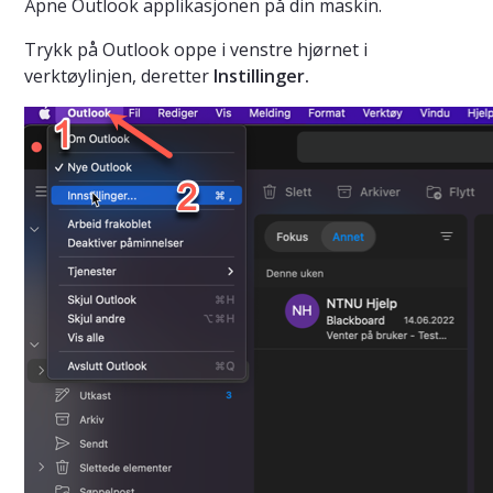
Åpne Outlook applikasjonen på din maskin.
Trykk på Outlook oppe i venstre hjørnet i
verktøylinjen, deretter
Instillinger.