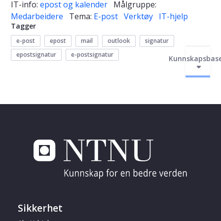
IT-info:
epost og kalender
Målgruppe:
Medarbeidere
Tema:
E-post
Verktøy
IT-hjelp
Tagger
e-post
epost
mail
outlook
signatur
epostsignatur
e-postsignatur
Kunnskapsbas
Sikkerhet