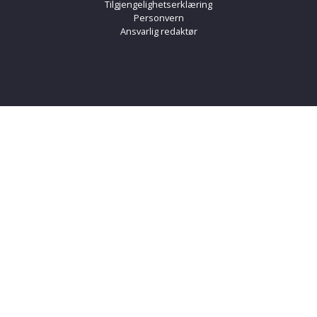
Tilgjengelighetserklæring
Personvern
Ansvarlig redaktør