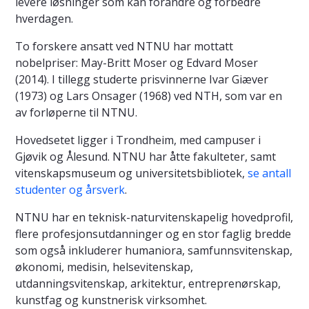
levere løsninger som kan forandre og forbedre
hverdagen.
To forskere ansatt ved NTNU har mottatt
nobelpriser: May-Britt Moser og Edvard Moser
(2014). I tillegg studerte prisvinnerne Ivar Giæver
(1973) og Lars Onsager (1968) ved NTH, som var en
av forløperne til NTNU.
Hovedsetet ligger i Trondheim, med campuser i
Gjøvik og Ålesund. NTNU har åtte fakulteter, samt
vitenskapsmuseum og universitetsbibliotek,
se antall
studenter og årsverk
.
NTNU har en teknisk-naturvitenskapelig hovedprofil,
flere profesjonsutdanninger og en stor faglig bredde
som også inkluderer humaniora, samfunnsvitenskap,
økonomi, medisin, helsevitenskap,
utdanningsvitenskap, arkitektur, entreprenørskap,
kunstfag og kunstnerisk virksomhet.