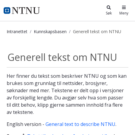
i.ntnu.no
Søk
Meny
Intranettet
Kunnskapsbasen
Generell tekst om NTNU
Generell tekst om NTNU - Kunnska
Generell tekst om NTNU
Her finner du tekst som beskriver NTNU og som kan
brukes som grunnlag til nettsider, brosjyrer,
søknader med mer. Tekstene er delt opp i versjoner
av forskjellig lengde. Du avgjør selv hva som passer
til ditt behov, klipp gjerne sammen innhold fra flere
av tekstene.
English version -
General text to describe NTNU
.