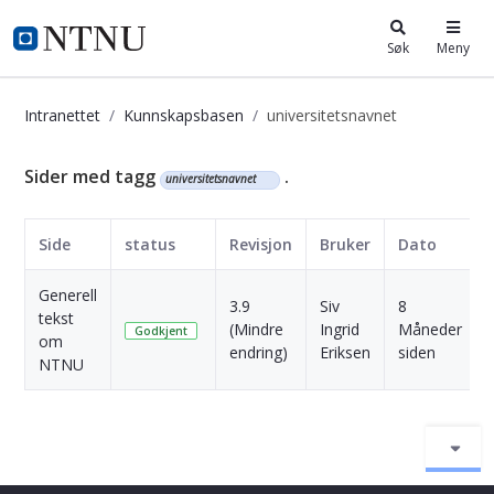
i.ntnu.no
Søk
Meny
Intranettet
Kunnskapsbasen
universitetsnavnet
Kunnskapsbasen
Sider med tagg
.
universitetsnavnet
Side
status
Revisjon
Bruker
Dato
Generell
3.9
Siv
8
tekst
(Mindre
Ingrid
Måneder
Godkjent
om
endring)
Eriksen
siden
NTNU