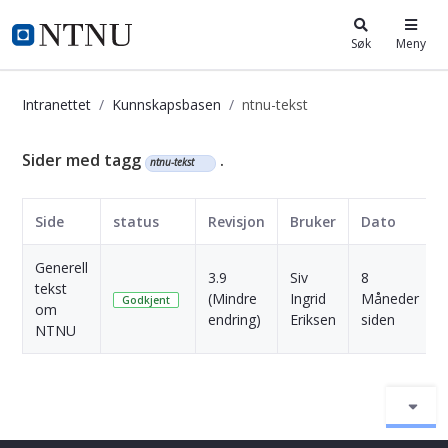
i.ntnu.no
Søk
Meny
Intranettet
Kunnskapsbasen
ntnu-tekst
Kunnskapsbasen
Sider med tagg
.
ntnu-tekst
Side
status
Revisjon
Bruker
Dato
Generell
3.9
Siv
8
tekst
(Mindre
Ingrid
Måneder
Godkjent
om
endring)
Eriksen
siden
NTNU