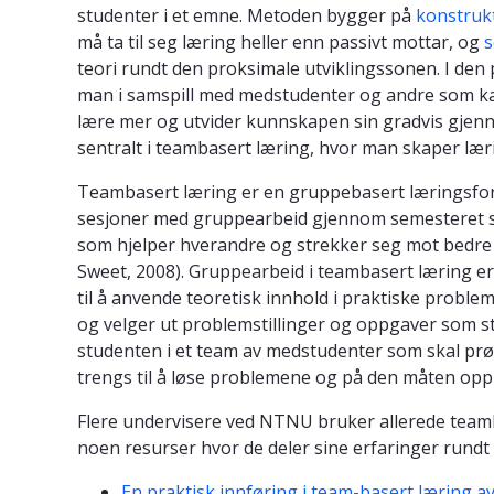
studenter i et emne. Metoden bygger på
konstrukt
må ta til seg læring heller enn passivt mottar, og
s
teori rundt den proksimale utviklingssonen. I den
man i samspill med medstudenter og andre som ka
lære mer og utvider kunnskapen sin gradvis gjenno
sentralt i teambasert læring, hvor man skaper lær
Teambasert læring er en gruppebasert læringsfor
sesjoner med gruppearbeid gjennom semesteret s
som hjelper hverandre og strekker seg mot bedr
Sweet, 2008). Gruppearbeid i teambasert læring er
til å anvende teoretisk innhold i praktiske proble
og velger ut problemstillinger og oppgaver som s
studenten i et team av medstudenter som skal p
trengs til å løse problemene og på den måten op
Flere undervisere ved NTNU bruker allerede teamba
noen resurser hvor de deler sine erfaringer rundt 
En praktisk innføring i team-basert læring 