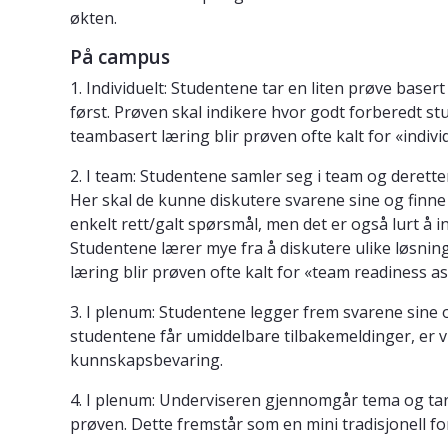
økten.
På campus
1. Individuelt: Studentene tar en liten prøve basert 
først. Prøven skal indikere hvor godt forberedt stu
teambasert læring blir prøven ofte kalt for «indivi
2. I team: Studentene samler seg i team og deret
Her skal de kunne diskutere svarene sine og finne
enkelt rett/galt spørsmål, men det er også lurt å 
Studentene lærer mye fra å diskutere ulike løsnin
læring blir prøven ofte kalt for «team readiness as
3. I plenum: Studentene legger frem svarene sine o
studentene får umiddelbare tilbakemeldinger, er v
kunnskapsbevaring.
4. I plenum: Underviseren gjennomgår tema og ta
prøven. Dette fremstår som en mini tradisjonell fo