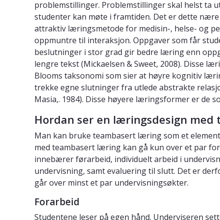
problemstillinger. Problemstillinger skal helst ta
studenter kan møte i framtiden. Det er dette nære b
attraktiv læringsmetode for medisin-, helse- og p
oppmuntre til interaksjon. Oppgaver som får stude
beslutninger i stor grad gir bedre læring enn op
lengre tekst (Mickaelsen & Sweet, 2008). Disse 
Blooms taksonomi som sier at høyre kognitiv lær
trekke egne slutninger fra utlede abstrakte relasj
Masia,. 1984).
Disse høyere læringsformer er de so
Hordan ser en læringsdesign med 
Man kan bruke teambasert læring som et element 
med teambasert læring kan gå kun over et par fore
innebærer førarbeid, individuelt arbeid i undervi
undervisning, samt evaluering til slutt. Det er de
går over minst et par undervisningsøkter.
Forarbeid
Studentene leser på egen hånd. Underviseren sett