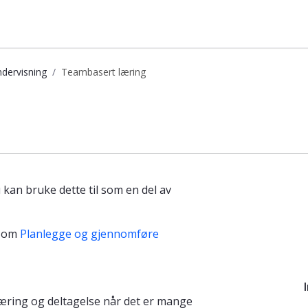
ndervisning
Teambasert læring
en
an bruke dette til som en del av
e om
Planlegge og gjennomføre
 læring og deltagelse når det er mange