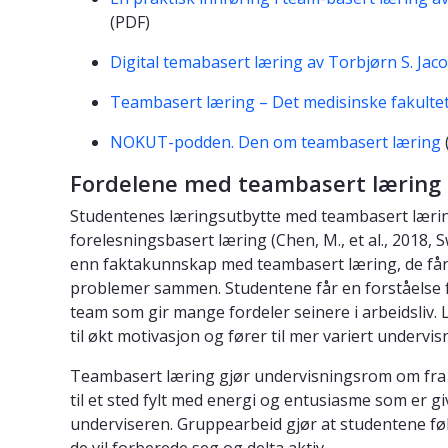
(PDF)
Digital temabasert læring av Torbjørn S. Jac
Teambasert læring – Det medisinske fakult
NOKUT-podden. Den om teambasert læring
Fordelene med teambasert læring
Studentenes læringsutbytte med teambasert læring 
forelesningsbasert læring (Chen, M., et al., 2018, S
enn faktakunnskap med teambasert læring, de få
problemer sammen. Studentene får en forståelse 
team som gir mange fordeler seinere i arbeidsliv
til økt motivasjon og fører til mer variert undervis
Teambasert læring gjør undervisningsrom om fra et
til et sted fylt med energi og entusiasme som er 
underviseren. Gruppearbeid gjør at studentene føl
de vil forberede seg og delta aktiv.