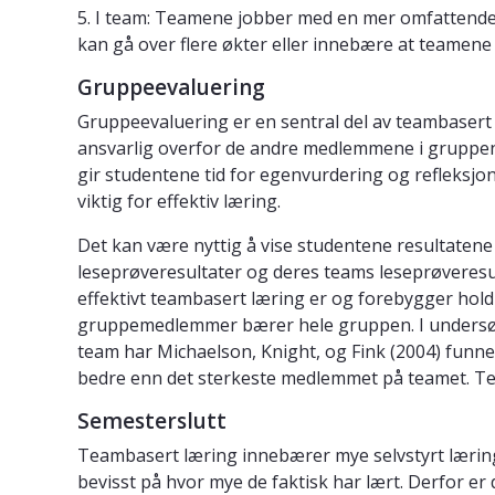
5. I team: Teamene jobber med en mer omfattend
kan gå over flere økter eller innebære at teamene 
Gruppeevaluering
Gruppeevaluering er en sentral del av teambasert l
ansvarlig overfor de andre medlemmene i gruppen s
gir studentene tid for egenvurdering og refleksjo
viktig for effektiv læring.
Det kan være nyttig å vise studentene resultatene 
leseprøveresultater og deres teams leseprøveresult
effektivt teambasert læring er og forebygger hold
gruppemedlemmer bærer hele gruppen. I undersøk
team har Michaelson, Knight, og Fink (2004) funnet 
bedre enn det sterkeste medlemmet på teamet. Te
Semesterslutt
Teambasert læring innebærer mye selvstyrt læring
bevisst på hvor mye de faktisk har lært. Derfor er