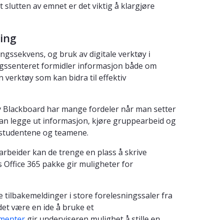
slutten av emnet er det viktig å klargjøre
ring
gssekvens, og bruk av digitale verktøy i
ngssenteret formidler informasjon både om
 verktøy som kan bidra til effektiv
v Blackboard har mange fordeler når man setter
an legge ut informasjon, kjøre gruppearbeid og
studentene og teamene.
arbeider kan de trenge en plass å skrive
Office 365 pakke gir muligheter for
e tilbakemeldinger i store forelesningssaler fra
 det være en ide å bruke et
menter
gir underviseren mulighet å stille en