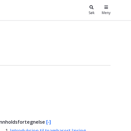
Søk
Meny
Innholdsfortegnelse
[-]
Introduksjon til teambasert læring