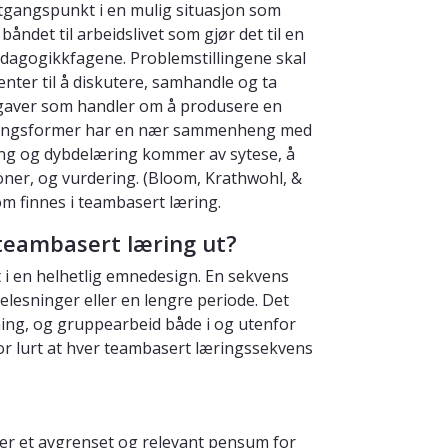
 utgangspunkt i en mulig situasjon som
åndet til arbeidslivet som gjør det til en
edagogikkfagene. Problemstillingene skal
nter til å diskutere, samhandle og ta
pgaver som handler om å produsere en
læringsformer har en nær sammenheng med
ing og dybdelæring kommer av sytese, å
oner, og vurdering. (Bloom, Krathwohl, &
m finnes i teambasert læring.
teambasert læring ut?
i en helhetlig emnedesign. En sekvens
lesninger eller en lengre periode. Det
sning, og gruppearbeid både i og utenfor
rfor lurt at hver teambasert læringssekvens
er et avgrenset og relevant pensum for