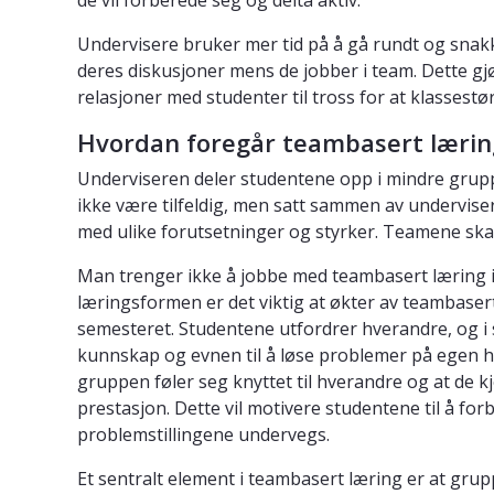
Undervisere bruker mer tid på å gå rundt og snakk
deres diskusjoner mens de jobber i team. Dette g
relasjoner med studenter til tross for at klassestør
Hvordan foregår teambasert lærin
Underviseren deler studentene opp i mindre gruppe
ikke være tilfeldig, men satt sammen av undervis
med ulike forutsetninger og styrker. Teamene ska
Man trenger ikke å jobbe med teambasert læring i 
læringsformen er det viktig at økter av teambaser
semesteret. Studentene utfordrer hverandre, og i
kunnskap og evnen til å løse problemer på egen h
gruppen føler seg knyttet til hverandre og at de k
prestasjon. Dette vil motivere studentene til å fo
problemstillingene undervegs.
Et sentralt element i teambasert læring er at gr