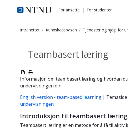
i.ntnu.no
For ansatte
|
For studenter
Intranettet
Kunnskapsbasen
Tjenester og hjelp for u
Teambasert læring - Kunnskapsbas
Teambasert læring
Tjenester og...
Informasjon om teambasert læring og hvordan du k
undervisningen din.
English version - team-based learning
| Temasid
undervisningen
Introduksjon til teambasert læring
Teambasert læring er en metode for å få til aktiv