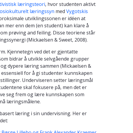
ivistisk læringsteori
, hvor studenten aktivt
osiokulturelt læringssyn
med
Vygotskis
 proksimale utviklingssonen er idéen at
n mer enn dem (en student) kan klare å
m prøving and feiling. Disse teoriene står
ingssynergi (Mickaelsen & Sweet, 2008).
m. Kjennetegn ved det er gjentatte
om bidrar å utvikle selvgående grupper
e og dypere læring sammen (Mickaelsen &
 essensiell for å gi studenter kunnskapen
mstillinger. Underviseren setter læringsmål
tudentene skal fokusere på, men det er
røve seg frem og lære kunnskapen som
pnå læringsmålene.
sert læring i sin undervisning. Her er
det:
av Børge Lillebo og Frank Alexander Kraemer