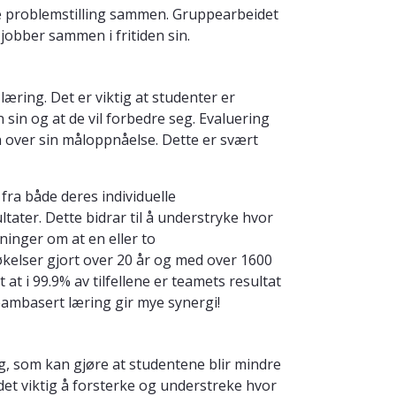
e problemstilling sammen. Gruppearbeidet
jobber sammen i fritiden sin.
æring. Det er viktig at studenter er
in og at de vil forbedre seg. Evaluering
n over sin måloppnåelse. Dette er svært
fra både deres individuelle
ater. Dette bidrar til å understryke hvor
ninger om at en eller to
elser gjort over 20 år og med over 1600
at i 99.9% av tilfellene er teamets resultat
ambasert læring gir mye synergi!
, som kan gjøre at studentene blir mindre
 det viktig å forsterke og understreke hvor