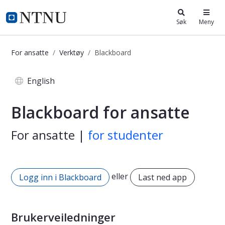
i.ntnu.no
Søk
Meny
For ansatte
Verktøy
Blackboard
Blackboard - for ansatte
English
Blackboard for ansatte
For ansatte |
for studenter
eller
Logg inn i Blackboard
Last ned app
Brukerveiledninger