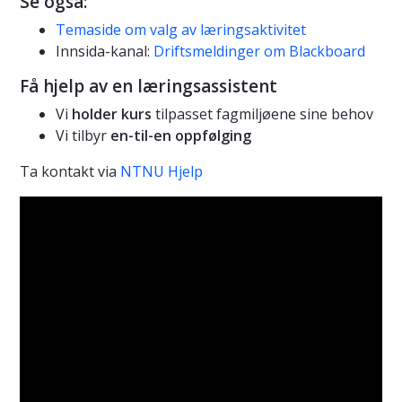
Se også:
Temaside om valg av læringsaktivitet
Innsida-kanal:
Driftsmeldinger om Blackboard
Få hjelp av en læringsassistent
Vi
holder kurs
tilpasset fagmiljøene sine behov
Vi tilbyr
en-til-en oppfølging
Ta kontakt via
NTNU Hjelp