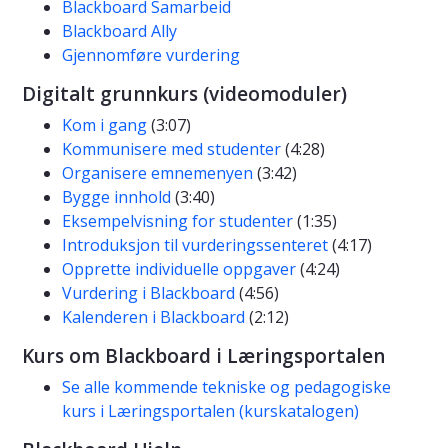
Blackboard Samarbeid
Blackboard Ally
Gjennomføre vurdering
Digitalt grunnkurs (videomoduler)
Kom i gang
(3:07)
Kommunisere med studenter
(4:28)
Organisere emnemenyen
(3:42)
Bygge innhold
(3:40)
Eksempelvisning for studenter
(1:35)
Introduksjon til vurderingssenteret
(4:17)
Opprette individuelle oppgaver
(4:24)
Vurdering i Blackboard
(4:56)
Kalenderen i Blackboard
(2:12)
Kurs om Blackboard i Læringsportalen
Se alle kommende tekniske og pedagogiske
kurs i Læringsportalen (kurskatalogen)