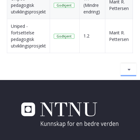
Marit R.
4
pedagogisk
(Mindre
Godkjent
Pettersen
s
utviklingsprosjekt
endring)
Uniped -
fortsettelse
Marit R.
4
1.2
Godkjent
pedagogisk
Pettersen
s
utviklingsprosjekt