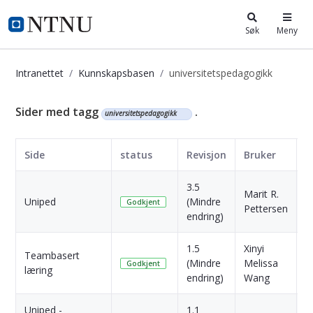
i.ntnu.no
Søk
Meny
Intranettet
Kunnskapsbasen
universitetspedagogikk
Kunnskapsbasen
Sider med tagg
.
universitetspedagogikk
Side
status
Revisjon
Bruker
D
3.5
3
Marit R.
Uniped
(Mindre
M
Godkjent
Pettersen
endring)
s
1.5
Xinyi
Teambasert
2
(Mindre
Melissa
Godkjent
læring
s
endring)
Wang
Uniped -
1.1