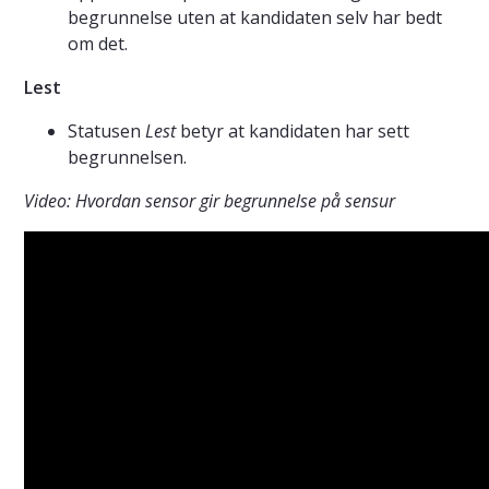
begrunnelse uten at kandidaten selv har bedt
om det.
Lest
Statusen
Lest
betyr at kandidaten har sett
begrunnelsen.
Video: Hvordan sensor gir begrunnelse på sensur