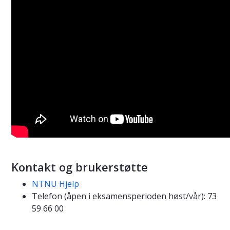
Kontakt og brukerstøtte
NTNU Hjelp
Telefon (åpen i eksamensperioden høst/vår): 73
59 66 00