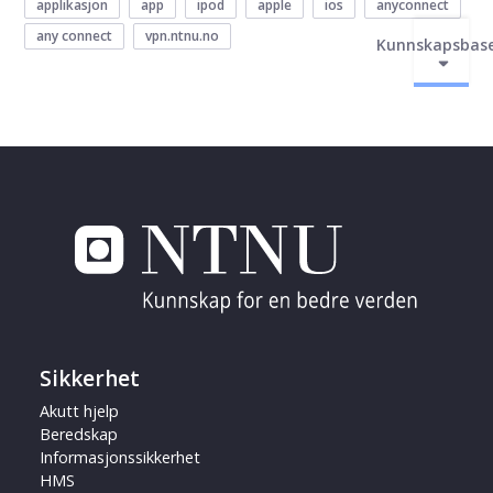
applikasjon
app
ipod
apple
ios
anyconnect
any connect
vpn.ntnu.no
Kunnskapsbas
Sikkerhet
Akutt hjelp
Beredskap
Informasjonssikkerhet
HMS