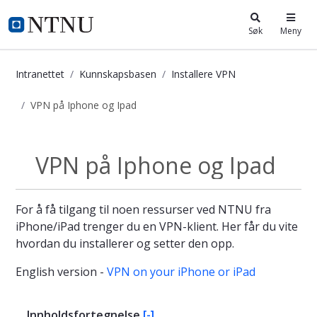
i.ntnu.no
Søk
Meny
Intranettet
Kunnskapsbasen
Installere VPN
VPN på Iphone og Ipad
VPN på Iphone og Ipad - Kunnskaps
VPN på Iphone og Ipad
Installere VPN
For å få tilgang til noen ressurser ved NTNU fra
iPhone/iPad trenger du en VPN-klient. Her får du vite
hvordan du installerer og setter den opp.
English version -
VPN on your iPhone or iPad
Innholdsfortegnelse
[-]