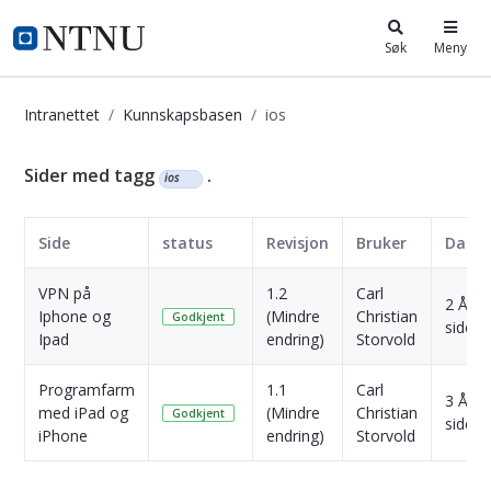
i.ntnu.no
Søk
Meny
Intranettet
Kunnskapsbasen
ios
Kunnskapsbasen
Sider med tagg
.
ios
Side
status
Revisjon
Bruker
Dato
VPN på
1.2
Carl
2 År
Iphone og
(Mindre
Christian
Godkjent
siden
Ipad
endring)
Storvold
Programfarm
1.1
Carl
3 År
med iPad og
(Mindre
Christian
Godkjent
siden
iPhone
endring)
Storvold