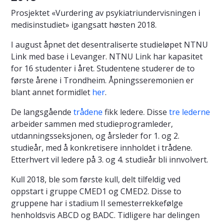
Prosjektet «Vurdering av psykiatriundervisningen i
medisinstudiet» igangsatt høsten 2018.
I august åpnet det desentraliserte studieløpet NTNU
Link med base i Levanger. NTNU Link har kapasitet
for 16 studenter i året. Studentene studerer de to
første årene i Trondheim. Åpningsseremonien er
blant annet formidlet
her
.
De langsgående
trådene
fikk ledere. Disse
tre lederne
arbeider sammen med studieprogramleder,
utdanningsseksjonen, og årsleder for 1. og 2.
studieår, med å konkretisere innholdet i trådene.
Etterhvert vil ledere på 3. og 4. studieår bli innvolvert.
Kull 2018, ble som første kull, delt tilfeldig ved
oppstart i gruppe CMED1 og CMED2. Disse to
gruppene har i stadium II semesterrekkefølge
henholdsvis ABCD og BADC. Tidligere har delingen