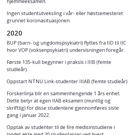
hjemmeeksamen.
Ingen studentutveksling i vår- eller høstsemesteret
grunnet koronasituasjonen.
2020
BUP (barn- og ungdomspsykiatri) flyttes fra IID til IIC
hvor VOP (voksenpsykiatri) undervisningen foregår.
Første 135-kull begynner i praksis i IIIB (femte
studieår).
Oppstart NTNU Link-studenter IIIAB (femte studieår)
Forskerlinja blir en sammenhengende 1 års enhet.
Dette betyr at egen IIAB eksamen (muntlig og
skriftlig) for disse studentene gjennomføres siste
gang i januar 2022.
Opptak av studenter til de fire medisinstudiene i
landet økte med 20 studieplasser ved hvert