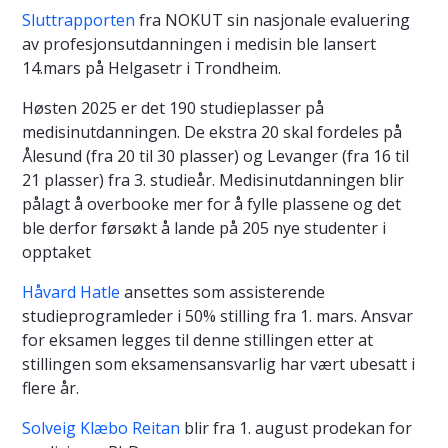
Sluttrapporten
fra NOKUT sin nasjonale evaluering
av profesjonsutdanningen i medisin ble lansert
14.mars på Helgasetr i Trondheim.
Høsten 2025 er det 190 studieplasser på
medisinutdanningen. De ekstra 20 skal fordeles på
Ålesund (fra 20 til 30 plasser) og Levanger (fra 16 til
21 plasser) fra 3. studieår. Medisinutdanningen blir
pålagt å overbooke mer for å fylle plassene og det
ble derfor førsøkt å lande på 205 nye studenter i
opptaket
Håvard Hatle
ansettes som assisterende
studieprogramleder i 50% stilling fra 1. mars. Ansvar
for eksamen legges til denne stillingen etter at
stillingen som eksamensansvarlig har vært ubesatt i
flere år.
Solveig Klæbo Reitan
blir fra 1. august prodekan for