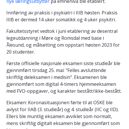
nye læringsutbytter
på emnenivå ble etablert.
Innføring av praksis i psykiatri i IIIB høsten. Praksis
IIIB er dermed 14 uker somatikk og 4 uker psykitri.
Fakultetsstyret vedtok i juni etablering av desentral
legeutdanning i Møre og Romsdal med base i
Ålesund, og målsetting om oppstart høsten 2023 for
20 studenter.
Første offisielle nasjonale eksamen siste studieår ble
gjennmført tirsdag 25. mai: "Felles avsluttende
skriftlig deleksamen i medisin". Eksamenen ble
gjennomført som digital 4-timers hjemmeeksamen
med FVO-oppgaver, og karakter bestått/ikke-bestått.
Eksamen: Koronasituasjonen førte til at OSKE ble
avlyst for IIAB (3. studieår) og 4. studieår (IIC og IID).
Ellers ble muntlig eksamen avviklet som normalt,
mens skriftlig digitalt eksamen ble gjennomført som