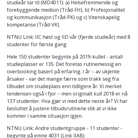
studieår tar til (MD4011): a) Helsefremmende og
forebyggende medisin (Tråd-FH), b) Profesjonalitet
og kommunikasjon (Tråd-PK) og c) Vitenskapelig
kompetanse (Tråd-VK).
NTNU Link: IIC høst og IID vår (fjerde studieår) med 8
studenter for første gang
Hele 150 studenter begynte på 2019-kullet - antall
studieplasser er 135. Det foretas rutinemessig en
overbooking basert på erfaring. I år – av ukjente
årsaker - var det mange færre som trakk seg fra
tilbudet om studieplass enn tidligere år. Vi merket
tendensen også i fjor – men originalt kull 2018 er nå
137 studenter. Hva gjør vi med dette neste år? Vi har
besluttet å justere tilbudsrutinene slik at vi ikke
kommer i samme situasjon igjen.
NTNU Link: Andre studentgruppe - 11 studenter -
begynte på emne 4031 (Link IIAB)