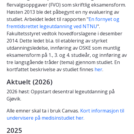
flervalgsoppgaver (FVO) som skriftlig eksamensform.
Høsten 2013 ble det påbegynt en ny evaluering av
studiet. Arbeidet ledet til rapporten "
En fornyet og
fremtidsrettet legeutdanning ved NTNU
".
Fakultetsstyret vedtok hovedforslagene i desember
2014. Dette ledet bl.a. til etablering av styrket
utdanningsledelse, innføring av OSKE som muntlig
eksamensform på 1., 3. og 4. studieår, og innføring av
tre langsgående tråder (tema) gjennom studiet. En
kortfattet beskrivelse av studiet finnes
her
.
Aktuelt (2026)
2026 høst: Oppstart desentral legeutdanning på
Gjøvik.
Alle emner skal ta i bruk Canvas.
Kort informasjon til
undervisere på medisinstudiet her.
2025