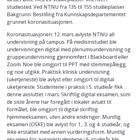
studiested. Ved NTNU fra 135 til 155 studieplasser.
Bakgrunn: Bestilling fra Kunnskapsdepartementet
grunnet koronasituasjonen.
Koronasituasjonen: 12. mars avlyste NTNU all
undervisning på campus. På medisinstudiet ble
undervisningen digital med plenumsundervisning og
gruppeundervisning gjennomført i Blackboard eller
Zoom. Noe ble omgjort til PPT med stemmepålegg,
og noe utgikk. Praktisk klinisk undervisning
(uketjeneste) ble avlyst eller omgjort til digital
uketjeneste. Studentene i praksis i 5. studieår fikk
denne avsluttet i mars. Skriftlig digital eksamen, som
de siste årene har foregått i lokaler avsatt til
formålet, ble omgjort til digital skriftlig
hjemmeeksamen, uten andre endirnger. Muntlig
eksamen (OSKE) ble avlyst for 1., 3. og 4. studieår, og
ikke erstattet med annen vurderingsform. Muntlig
eksamen for avgangstudentene i 6. studieår ble