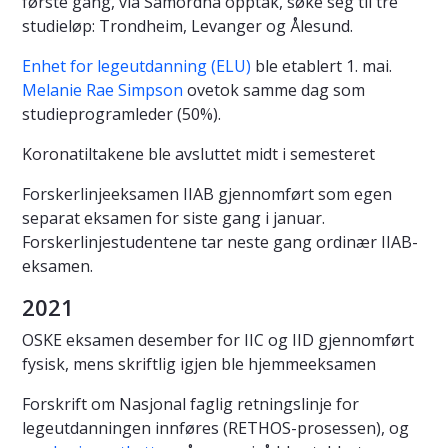
første gang, via Samordna opptak, søke seg til tre
studieløp: Trondheim, Levanger og Ålesund.
Enhet for legeutdanning (ELU)
ble etablert 1. mai.
Melanie Rae Simpson
ovetok samme dag som
studieprogramleder (50%).
Koronatiltakene ble avsluttet midt i semesteret
Forskerlinjeeksamen IIAB gjennomført som egen
separat eksamen for siste gang i januar.
Forskerlinjestudentene tar neste gang ordinær IIAB-
eksamen.
2021
OSKE eksamen desember for IIC og IID gjennomført
fysisk, mens skriftlig igjen ble hjemmeeksamen
Forskrift om Nasjonal faglig retningslinje for
legeutdanningen innføres (RETHOS-prosessen), og