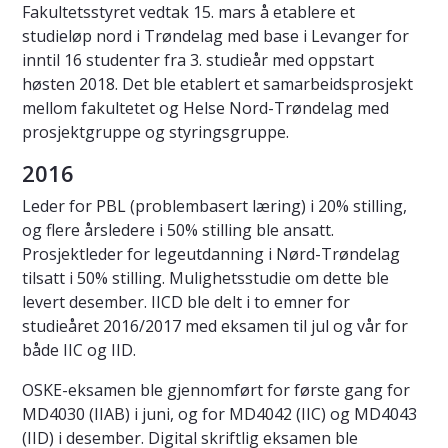
Fakultetsstyret vedtak 15. mars å etablere et
studieløp nord i Trøndelag med base i Levanger for
inntil 16 studenter fra 3. studieår med oppstart
høsten 2018. Det ble etablert et samarbeidsprosjekt
mellom fakultetet og Helse Nord-Trøndelag med
prosjektgruppe og styringsgruppe.
2016
Leder for PBL (problembasert læring) i 20% stilling,
og flere årsledere i 50% stilling ble ansatt.
Prosjektleder for legeutdanning i Nørd-Trøndelag
tilsatt i 50% stilling. Mulighetsstudie om dette ble
levert desember. IICD ble delt i to emner for
studieåret 2016/2017 med eksamen til jul og vår for
både IIC og IID.
OSKE-eksamen ble gjennomført for første gang for
MD4030 (IIAB) i juni, og for MD4042 (IIC) og MD4043
(IID) i desember. Digital skriftlig eksamen ble