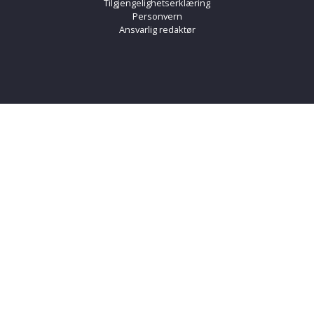
Tilgjengelighetserklæring
Personvern
Ansvarlig redaktør