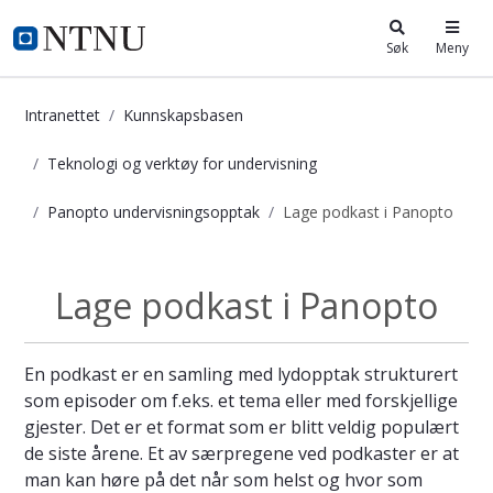
i.ntnu.no
Søk
Meny
Intranettet
Kunnskapsbasen
Teknologi og verktøy for undervisning
Panopto undervisningsopptak
Lage podkast i Panopto
Lage podkast i Panopto - Kunnskap
Lage podkast i Panopto
Panopto...
En podkast er en samling med lydopptak strukturert
som episoder om f.eks. et tema eller med forskjellige
gjester. Det er et format som er blitt veldig populært
de siste årene. Et av særpregene ved podkaster er at
man kan høre på det når som helst og hvor som