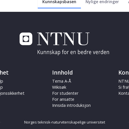
Kunnskapsbasen
Nylige endringer
het
Innhold
Kon
lp
Tema A-Å
NTNU
ap
Wikisøk
Si fra!
jonssikkerhet
For studenter
Kont
For ansatte
Innsida introduksjon
Norges teknisk-naturvitenskapelige universitet