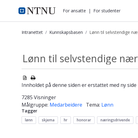
i.ntnu.no
For ansatte
|
For studenter
Intranettet
Kunnskapsbasen
Lønn til selvstendige næ
Lønn til selvstendige næringsdrive
Lønn til selvstendige næ
Innholdet på denne siden er erstattet med ny side
7285 Visninger
Målgruppe:
Medarbeidere
Tema:
Lønn
Tagger
lønn
skjema
hr
honorar
næringsdrivende