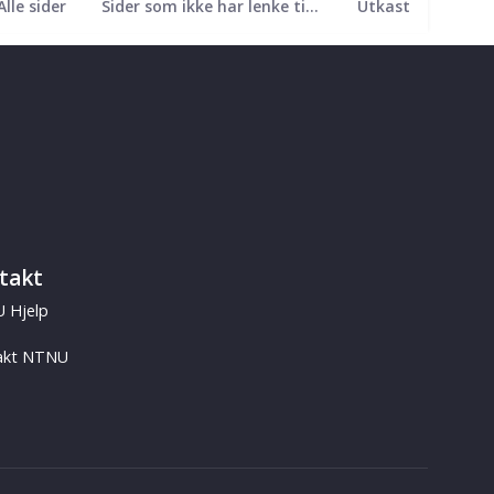
Alle sider
Sider som ikke har lenke til seg
Utkast
takt
 Hjelp
akt NTNU