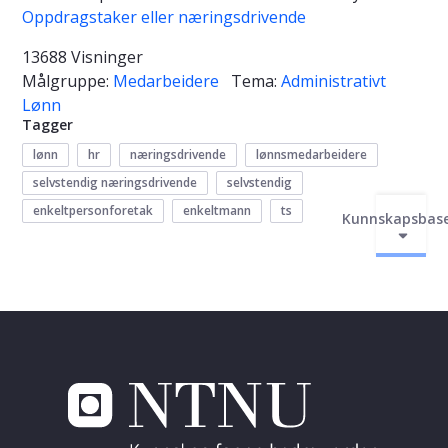
Oppdragstaker eller næringsdrivende
13688 Visninger
Målgruppe:
Medarbeidere
Tema:
Administrativt
Lønn
Tagger
lønn
hr
næringsdrivende
lønnsmedarbeidere
selvstendig næringsdrivende
selvstendig
enkeltpersonforetak
enkeltmann
ts
Kunnskapsbas