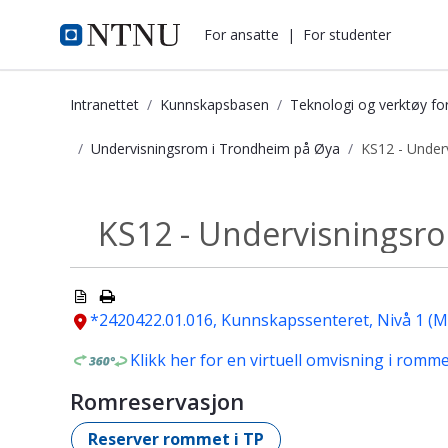
i.ntnu.no
For ansatte
|
For studenter
Intranettet
Kunnskapsbasen
Teknologi og verktøy fo
Undervisningsrom i Trondheim på Øya
KS12 - Under
KS12 - Undervisningsrom - Kunnska
KS12 - Undervisningsr
Undervisningsrom...
*2420422.01.016, Kunnskapssenteret, Nivå 1 (
Klikk her for en virtuell omvisning i romm
Romreservasjon
Reserver rommet i TP