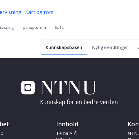
ervisning
Kart og rom
ervisning
panoptorom
ks12
Kunnskapsbasen
Nylige endringer
het
Innhold
Kon
lp
Tema A-Å
NTNU