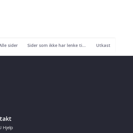
Alle sider
Sider som ikke har lenke til seg
Utkast
takt
 Hjelp