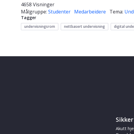
4658 Visninger
Målgruppe:
Studenter
Medarbeidere
Tema:
Und
Tagger
undervisningsrom
nettbasert undervisning
digital und
Sikker
Akutt hje