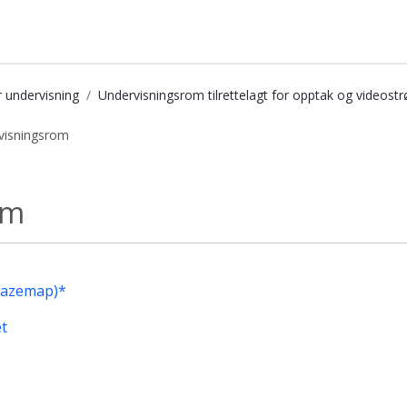
r undervisning
Undervisningsrom tilrettelagt for opptak og videos
visningsrom
psbasen
om
Mazemap)*
et