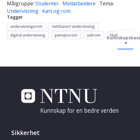
Målgruppe:
Studenter
Medarbeidere
Tema:
Undervisning
Kart og rom
Tagger
undervisningsrom
nettbasert undervisning
digital undervisning
panoptorom
usbrom
tba001
Kunnskapsbas
Sikkerhet