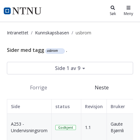
i.ntnu.no
Søk
Meny
Intranettet
Kunnskapsbasen
usbrom
Kunnskapsbasen
Sider med tagg
.
usbrom
Side 1 av 9
Forrige
Neste
Side
status
Revisjon
Bruker
A253 -
Gaute
1.1
Godkjent
Undervisningsrom
Bjørnli