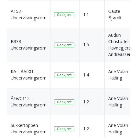
A153 -
Gaute
1.1
Godkjent
Undervisningsrom
Bjørnli
Audun
B333 -
Christoffer
1.5
Godkjent
Undervisningsrom
Havnegjerde
Andreassen
KA-TBA001 -
Ane Volan
1.4
Godkjent
Undervisningsrom
Hatling
Åse/C112 -
Ane Volan
1.2
Godkjent
Undervisningsrom
Hatling
Sukkertoppen -
Ane Volan
1.2
Godkjent
Undervisningsrom
Hatling