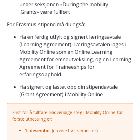
under seksjonen «During the mobility –
Grants» være fullført
For Erasmus-stipend må du også:
Ha en ferdig utfylt og signert læringsavtale
(Learning Agreement). Læringsavtalen lages i
Mobility Online som en Online Learning
Agreement for emneutveksling, og en Learning
Agreement for Traineeships for
erfaringsopphold.
Ha signert og lastet opp din stipendavtale
(Grant Agreement) i Mobility Online.
Frist for å fullføre nødvendige steg i Mobility Online før
første utbetaling er:
1. desember
(utreise høstsemester)