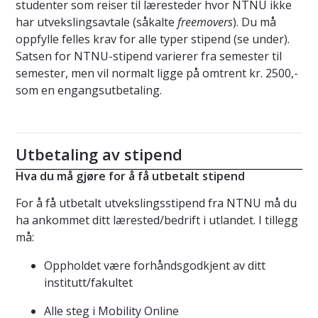
studenter som reiser til læresteder hvor NTNU ikke
har utvekslingsavtale (såkalte
freemovers
). Du må
oppfylle felles krav for alle typer stipend (se under).
Satsen for NTNU-stipend varierer fra semester til
semester, men vil normalt ligge på omtrent kr. 2500,-
som en engangsutbetaling.
Utbetaling av stipend
Hva du må gjøre for å få utbetalt stipend
For å få utbetalt utvekslingsstipend fra NTNU må du
ha ankommet ditt lærested/bedrift i utlandet. I tillegg
må:
Oppholdet være forhåndsgodkjent av ditt
institutt/fakultet
Alle steg i Mobility Online