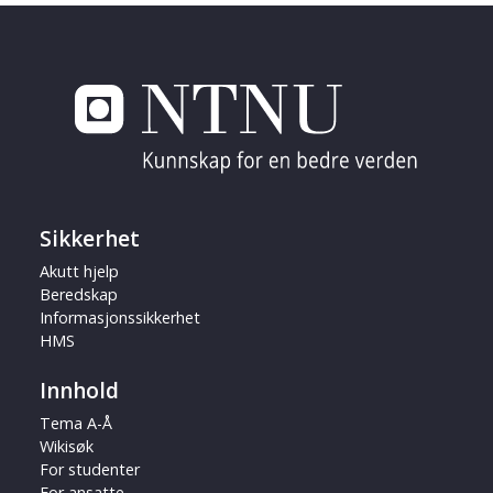
Sikkerhet
Akutt hjelp
Beredskap
Informasjonssikkerhet
HMS
Innhold
Tema A-Å
Wikisøk
For studenter
For ansatte