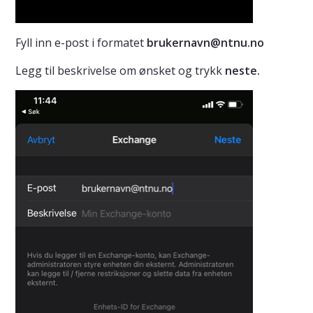
Fyll inn e-post i formatet
brukernavn@ntnu.no
Legg til beskrivelse om ønsket og trykk
neste.