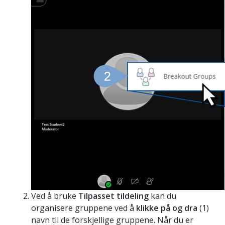
Ved å bruke
Tilpasset tildeling
kan du
organisere gruppene ved å
klikke på og dra
(1)
navn til de forskjellige gruppene. Når du er