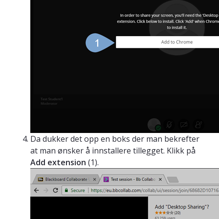
Da dukker det opp en boks der man bekrefter
at man ønsker å innstallere tillegget. Klikk på
Add extension
(1).