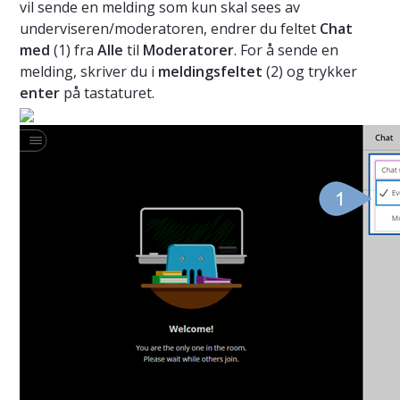
vil sende en melding som kun skal sees av
underviseren/moderatoren, endrer du feltet
Chat
med
(1) fra
Alle
til
Moderatorer
. For å sende en
melding, skriver du i
meldingsfeltet
(2) og trykker
enter
på tastaturet.