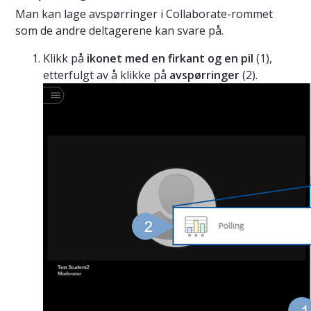
Man kan lage avspørringer i Collaborate-rommet
som de andre deltagerene kan svare på.
Klikk på
ikonet med en firkant og en pil
(1),
etterfulgt av å klikke på
avspørringer
(2).