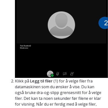
Klikk på
Legg til filer
(1) for å velge filer fra
datamaskinen som du ønsker å vise. Du kan
også bruke dra-og-slipp grensesnitt for å velge
filer. Det kan ta noen sekunder før filene er klar
for visning. Når du er ferdig med å velge filer,