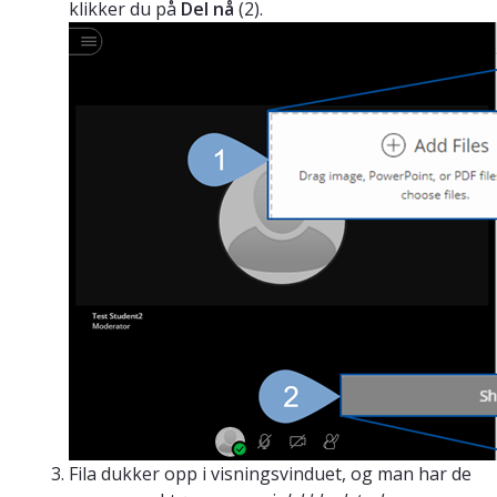
klikker du på
Del nå
(2).
Fila dukker opp i visningsvinduet, og man har de