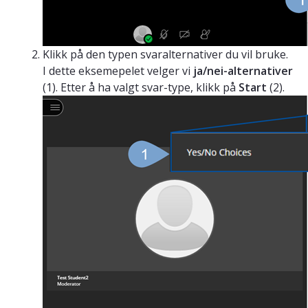
Klikk på den typen svaralternativer du vil bruke.
I dette eksemepelet velger vi
ja/nei-alternativer
(1). Etter å ha valgt svar-type, klikk på
Start
(2).