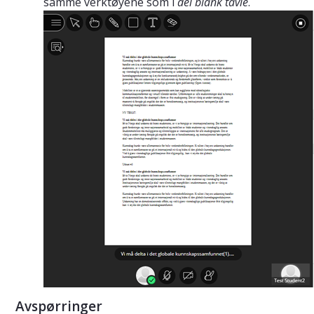
samme verktøyene som i
del blank tavle
.
Avspørringer