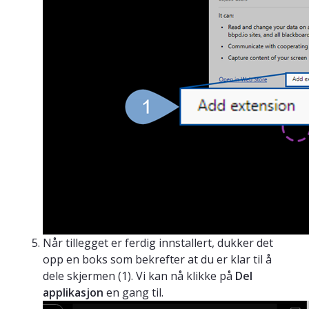
Når tillegget er ferdig innstallert, dukker det
opp en boks som bekrefter at du er klar til å
dele skjermen (1). Vi kan nå klikke på
Del
applikasjon
en gang til.