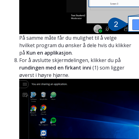
På samme måte får du mulighet til å velge
hvilket program du ønsker å dele hvis du klikker
på
Kun en applikasjon
.
For å avslutte skjermdelingen, klikker du på
rundingen med en firkant inni
(1) som ligger
øverst i høyre hjørne.