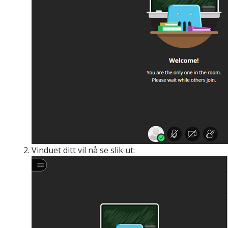
Vinduet ditt vil nå se slik ut: