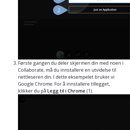
Første gangen du deler skjermen din med noen i
Collaborate, må du innstallere en utvidelse til
nettleseren din. I dette eksempelet bruker vi
Google Chrome. For å innstallere tillegget,
klikker du på
Legg til i Chrome
(1).