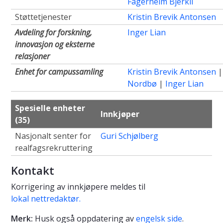
Fagerheim Bjerkli
Støttetjenester
Kristin Brevik Antonsen
Avdeling for forskning,
Inger Lian
innovasjon og eksterne
relasjoner
Enhet for campussamling
Kristin Brevik Antonsen
|
Nordbø
|
Inger Lian
Spesielle enheter
Innkjøper
(35)
Nasjonalt senter for
Guri Schjølberg
realfagsrekruttering
Kontakt
Korrigering av innkjøpere meldes til
lokal nettredaktør.
Merk:
Husk også oppdatering av
engelsk side
.