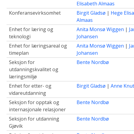
Elisabeth Almaas
Konferansevirksomhet
Birgit Gladsø
|
Hege Elis
Almaas
Enhet for læring og
Anita Monsø Wiggen
|
Ja
teknologi
Johansen
Enhet for læringsareal og
Anita Monsø Wiggen
|
Ja
timeplan
Johansen
Seksjon for
Bente Nordbø
utdanningskvalitet og
læringsmiljø
Enhet for etter- og
Birgit Gladsø
|
Anne Knu
vidareutdanning
Seksjon for opptak og
Bente Nordbø
internasjonale relasjoner
Seksjon for utdanning
Bente Nordbø
Gjøvik