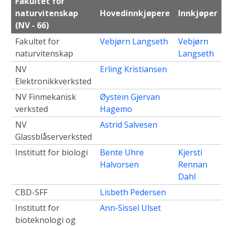
Fakultet for
naturvitenskap
Hovedinnkjøpere
Innkjøper
(NV - 66)
Fakultet for
Vebjørn Langseth
Vebjørn
naturvitenskap
Langseth
NV
Erling Kristiansen
Elektronikkverksted
NV Finmekanisk
Øystein Gjervan
verksted
Hagemo
NV
Astrid Salvesen
Glassblåserverksted
Institutt for biologi
Bente Uhre
Kjersti
Halvorsen
Rennan
Dahl
CBD-SFF
Lisbeth Pedersen
Institutt for
Ann-Sissel Ulset
bioteknologi og