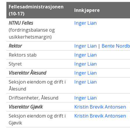
Fellesadministrasjonen
Innkjøpere
(10-17)
NTNU Felles
Inger Lian
(fordringsbalanse og
usikkerhetsmargin)
Rektor
Inger Lian
|
Bente Nord
Rektors stab
Inger Lian
Styret
Inger Lian
Viserektor Ålesund
Inger Lian
Seksjon eiendom og drift i
Inger Lian
Ålesund
Driftsenheter, Ålesund
Inger Lian
Viserektor Gjøvik
Kristin Brevik Antonsen
Seksjon eiendom og drift i
Kristin Brevik Antonsen
Gjøvik