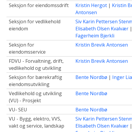
Seksjon for eiendomssdrift
Kristin Hergot
|
Kristin B
Antonsen
Seksjon for vedlikehold
Siv Karin Pettersen Sten
eiendom
Elisabeth Olsen Kvalvær
Fagerheim Bjerkli
Seksjon for
Kristin Brevik Antonsen
eiendomsservice
FDVU - Forvaltning, drift,
Kristin Brevik Antonsen
vedlikehold og utvikling
Seksjon for bærekraftig
Bente Nordbø
|
Inger Li
eiendomsutvikling
Vedlikehold og utvikling
Bente Nordbø
(VU) - Prosjekt
VU- SEU
Bente Nordbø
VU - Bygg, elektro, VVS,
Siv Karin Pettersen Sten
vakt og service, landskap
Elisabeth Olsen Kvalvær