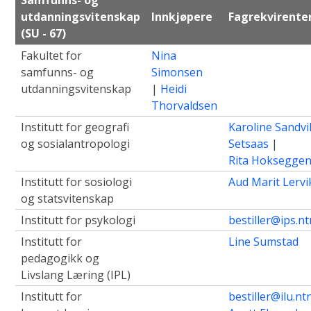
Samfunns- og
utdanningsvitenskap
Innkjøpere
Fagrekvirente
(SU - 67)
Fakultet for
Nina
samfunns- og
Simonsen
utdanningsvitenskap
|
Heidi
Thorvaldsen
Institutt for geografi
Karoline Sandvi
og sosialantropologi
Setsaas
|
Rita Hoksegge
Institutt for sosiologi
Aud Marit Lervi
og statsvitenskap
Institutt for psykologi
bestiller@ips.n
Institutt for
Line Sumstad
pedagogikk og
Livslang Læring (IPL)
Institutt for
bestiller@ilu.nt