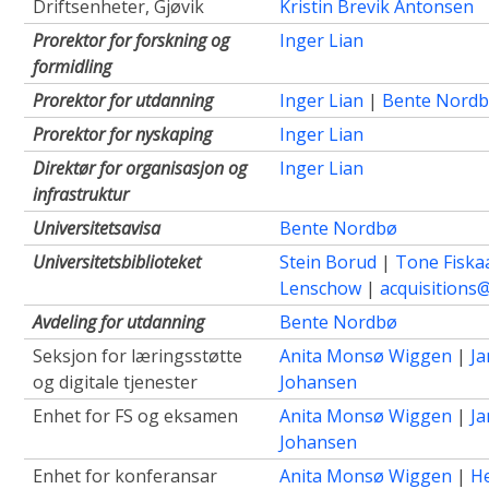
Driftsenheter, Gjøvik
Kristin Brevik Antonsen
Prorektor for forskning og
Inger Lian
formidling
Prorektor for utdanning
Inger Lian
|
Bente Nord
Prorektor for nyskaping
Inger Lian
Direktør for organisasjon og
Inger Lian
infrastruktur
Universitetsavisa
Bente Nordbø
Universitetsbiblioteket
Stein Borud
|
Tone Fiska
Lenschow
|
acquisitions
Avdeling for utdanning
Bente Nordbø
Seksjon for læringsstøtte
Anita Monsø Wiggen
|
Ja
og digitale tjenester
Johansen
Enhet for FS og eksamen
Anita Monsø Wiggen
|
Ja
Johansen
Enhet for konferansar
Anita Monsø Wiggen
|
H