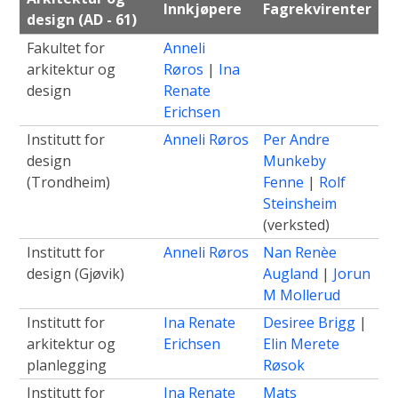
Innkjøpere
Fagrekvirenter
design (AD - 61)
Fakultet for
Anneli
arkitektur og
Røros
|
Ina
design
Renate
Erichsen
Institutt for
Anneli Røros
Per Andre
design
Munkeby
(Trondheim)
Fenne
|
Rolf
Steinsheim
(verksted)
Institutt for
Anneli Røros
Nan Renèe
design (Gjøvik)
Augland
|
Jorun
M Mollerud
Institutt for
Ina Renate
Desiree Brigg
|
arkitektur og
Erichsen
Elin Merete
planlegging
Røsok
Institutt for
Ina Renate
Mats