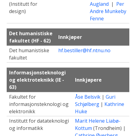
(Institutt for
Augland
|
Per
design)
Andre Munkeby
Fenne
Det humanistiske
Innkjøper
fakultet (HF - 62)
Det humanistiske
hf.bestiller@hf.ntnu.no
fakultet
Informasjonsteknologi
og elektroteknikk (IE -
Innkjøpere
63)
Fakultet for
Åse Belsvik
|
Guri
informasjonsteknologi og
Schjølberg
|
Kathrine
elektronikk
Huke
Institutt for datateknologi
Marit Helene Liabø-
og informatikk
Kottum
(Trondheim) |
Cathrine Øverberg