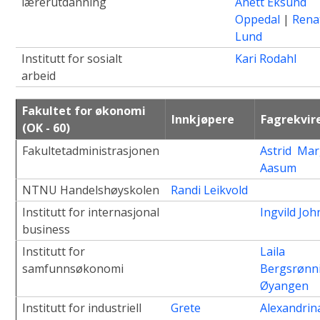
lærerutdanning
Anett Eksund
Oppedal
|
Rena
Lund
Institutt for sosialt
Kari Rodahl
arbeid
Fakultet for økonomi
Innkjøpere
Fagrekvir
(OK - 60)
Fakultetadministrasjonen
Astrid Mar
Aasum
NTNU Handelshøyskolen
Randi Leikvold
Institutt for internasjonal
Ingvild Jo
business
Institutt for
Laila
samfunnsøkonomi
Bergsrønn
Øyangen
Institutt for industriell
Grete
Alexandrin