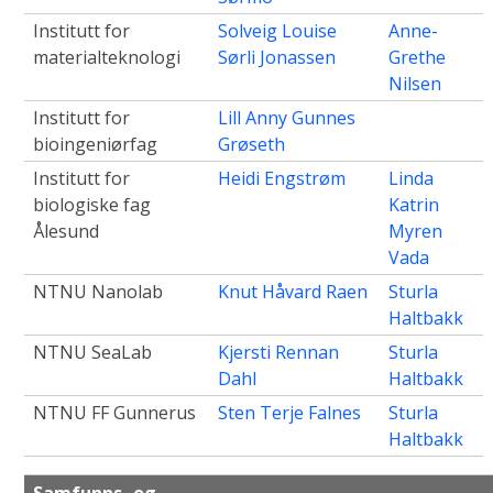
Institutt for
Solveig Louise
Anne-
materialteknologi
Sørli Jonassen
Grethe
Nilsen
Institutt for
Lill Anny Gunnes
bioingeniørfag
Grøseth
Institutt for
Heidi Engstrøm
Linda
biologiske fag
Katrin
Ålesund
Myren
Vada
NTNU Nanolab
Knut Håvard Raen
Sturla
Haltbakk
NTNU SeaLab
Kjersti Rennan
Sturla
Dahl
Haltbakk
NTNU FF Gunnerus
Sten Terje Falnes
Sturla
Haltbakk