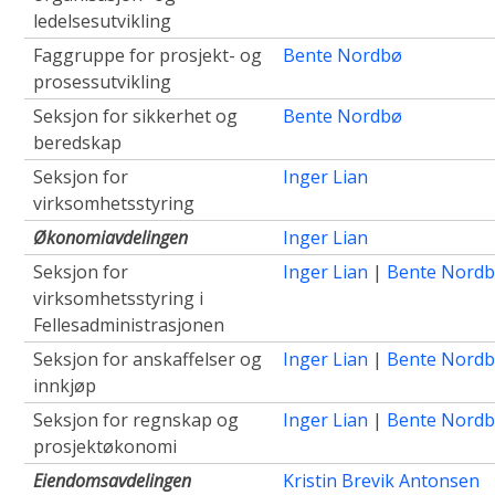
ledelsesutvikling
Faggruppe for prosjekt- og
Bente Nordbø
prosessutvikling
Seksjon for sikkerhet og
Bente Nordbø
beredskap
Seksjon for
Inger Lian
virksomhetsstyring
Økonomiavdelingen
Inger Lian
Seksjon for
Inger Lian
|
Bente Nord
virksomhetsstyring i
Fellesadministrasjonen
Seksjon for anskaffelser og
Inger Lian
|
Bente Nord
innkjøp
Seksjon for regnskap og
Inger Lian
|
Bente Nord
prosjektøkonomi
Eiendomsavdelingen
Kristin Brevik Antonsen