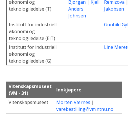
økonomi og
Bjørgan
|
Kjell
Remizova
teknologiledelse (T)
Anders
Jakobsen
Johnsen
Institutt for industriell
Gunhild Gy
økonomi og
teknologiledelse (EiT)
Institutt for industriell
Line Meret
økonomi og
teknologiledelse (G)
Vitenskapsmuseet
Innkjøpere
(VM - 31)
Vitenskapsmuseet
Morten Værnes
|
varebestilling@vm.ntnu.no