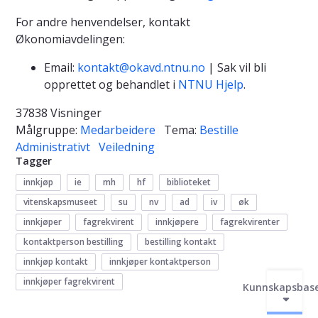
For andre henvendelser, kontakt
Økonomiavdelingen:
Email:
kontakt@okavd.ntnu.no
| Sak vil bli
opprettet og behandlet i
NTNU Hjelp
.
37838 Visninger
Målgruppe:
Medarbeidere
Tema:
Bestille
Administrativt
Veiledning
Tagger
innkjøp
ie
mh
hf
biblioteket
vitenskapsmuseet
su
nv
ad
iv
øk
innkjøper
fagrekvirent
innkjøpere
fagrekvirenter
kontaktperson bestilling
bestilling kontakt
innkjøp kontakt
innkjøper kontaktperson
innkjøper fagrekvirent
Kunnskapsbas