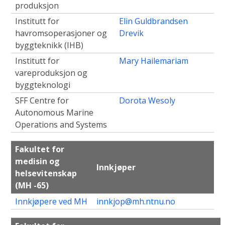
produksjon
Institutt for
Elin Guldbrandsen
havromsoperasjoner og
Drevik
byggteknikk (IHB)
Institutt for
Mary Hailemariam
vareproduksjon og
byggteknologi
SFF Centre for
Dorota Wesoly
Autonomous Marine
Operations and Systems
Fakultet for
medisin og
Innkjøper
helsevitenskap
(MH -65)
Innkjøpere ved MH
innkjop@mh.ntnu.no