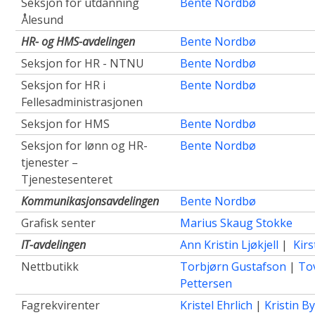
Seksjon for utdanning
Bente Nordbø
Ålesund
HR- og HMS-avdelingen
Bente Nordbø
Seksjon for HR - NTNU
Bente Nordbø
Seksjon for HR i
Bente Nordbø
Fellesadministrasjonen
Seksjon for HMS
Bente Nordbø
Seksjon for lønn og HR-
Bente Nordbø
tjenester –
Tjenestesenteret
Kommunikasjonsavdelingen
Bente Nordbø
Grafisk senter
Marius Skaug Stokke
IT-avdelingen
Ann Kristin Ljøkjell
|
Kir
Nettbutikk
Torbjørn Gustafson
|
To
Pettersen
Fagrekvirenter
Kristel Ehrlich
|
Kristin B