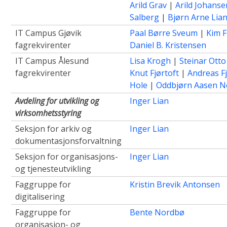
Arild Grav
|
Arild Johanse
Salberg
|
Bjørn Arne Lia
IT Campus Gjøvik
Paal Børre Sveum
|
Kim F
fagrekvirenter
Daniel B. Kristensen
IT Campus Ålesund
Lisa Krogh
|
Steinar Otto
fagrekvirenter
Knut Fjørtoft
|
Andreas F
Hole
|
Oddbjørn Aasen N
Avdeling for utvikling og
Inger Lian
virksomhetsstyring
Seksjon for arkiv og
Inger Lian
dokumentasjonsforvaltning
Seksjon for organisasjons-
Inger Lian
og tjenesteutvikling
Faggruppe for
Kristin Brevik Antonsen
digitalisering
Faggruppe for
Bente Nordbø
organisasjon- og