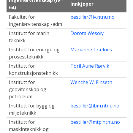
Ingeniørvitenskap (IV -
Innkjøper
64)
Fakultet for
bestiller@iv.ntnu.no
ingeniørvitenskap -adm
Institutt for marin
Dorota Wesoly
teknikk
Institutt for energi- og
Marianne Trælnes
prosessteknikk
Institutt for
Toril Aune Rørvik
konstruksjonsteknikk
Institutt for
Wenche W. Finseth
geovitenskap og
petroleum
Institutt for bygg og
bestiller@ibm.ntnu.no
miljøteknikk
Institutt for
bestiller@mtp.ntnu.no
maskinteknikk og