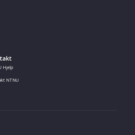
takt
 Hjelp
akt NTNU