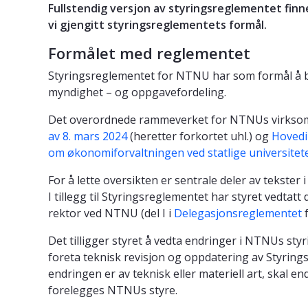
Fullstendig versjon av styringsreglementet finn
vi gjengitt styringsreglementets formål.
Formålet med reglementet
Styringsreglementet for NTNU har som formål å b
myndighet – og oppgavefordeling.
Det overordnede rammeverket for NTNUs virkso
av 8. mars 2024
(heretter forkortet uhl.) og
Hovedi
om økonomiforvaltningen ved statlige universitet
For å lette oversikten er sentrale deler av tekster 
I tillegg til Styringsreglementet har styret vedtatt
rektor ved NTNU (del I i
Delegasjonsreglementet
f
Det tilligger styret å vedta endringer i NTNUs styr
foreta teknisk revisjon og oppdatering av Styring
endringen er av teknisk eller materiell art, skal en
forelegges NTNUs styre.