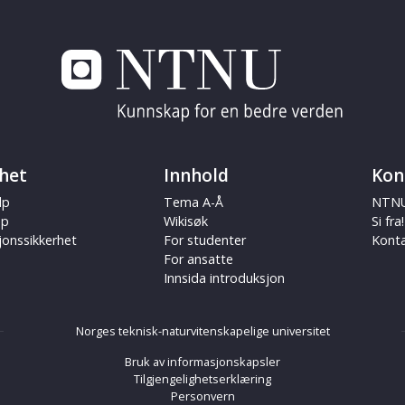
het
Innhold
Kon
lp
Tema A-Å
NTNU
ap
Wikisøk
Si fra!
jonssikkerhet
For studenter
Kont
For ansatte
Innsida introduksjon
Norges teknisk-naturvitenskapelige universitet
Bruk av informasjonskapsler
Tilgjengelighetserklæring
Personvern