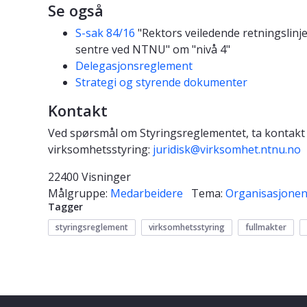
Se også
S-sak 84/16
"Rektors veiledende retningslinje
sentre ved NTNU" om "nivå 4"
Delegasjonsreglement
Strategi og styrende dokumenter
Kontakt
Ved spørsmål om Styringsreglementet, ta kontakt m
virksomhetsstyring:
juridisk@virksomhet.ntnu.no
22400 Visninger
Målgruppe:
Medarbeidere
Tema:
Organisasjone
Tagger
styringsreglement
virksomhetsstyring
fullmakter