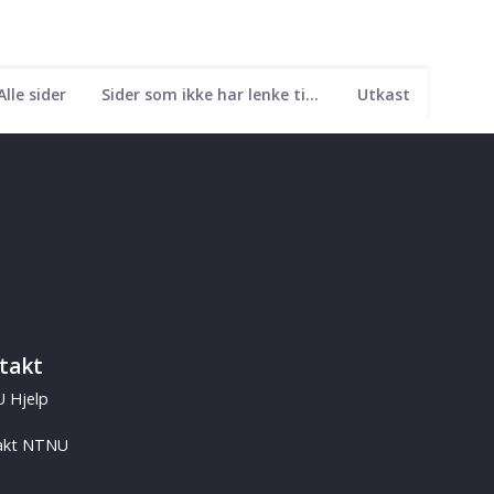
Alle sider
Sider som ikke har lenke til seg
Utkast
takt
 Hjelp
akt NTNU