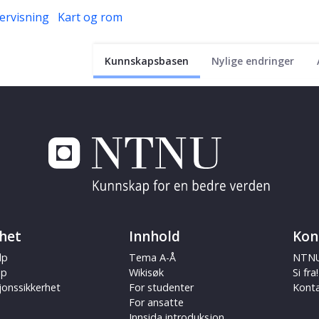
ervisning
Kart og rom
Kunnskapsbasen
Nylige endringer
het
Innhold
Kon
lp
Tema A-Å
NTNU
ap
Wikisøk
Si fra!
jonssikkerhet
For studenter
Kont
For ansatte
Innsida introduksjon