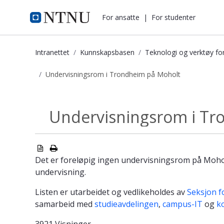
i.ntnu.no
For ansatte
|
For studenter
Intranettet
Kunnskapsbasen
Teknologi og verktøy fo
Undervisningsrom i Trondheim på Moholt
Undervisningsrom i Trondheim på M
Undervisningsrom i Tr
Undervisningsrom...
Det er foreløpig ingen undervisningsrom på Moholt
undervisning.
Listen er utarbeidet og vedlikeholdes av
Seksjon fo
samarbeid med
studieavdelingen
,
campus-IT
og
k
3921 Visninger