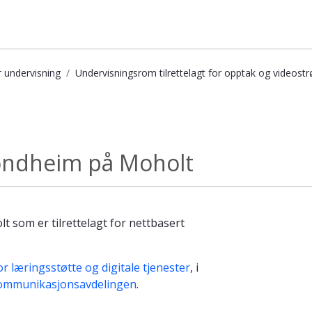
r undervisning
Undervisningsrom tilrettelagt for opptak og videos
oholt - Kunnskapsbasen
ondheim på Moholt
 som er tilrettelagt for nettbasert
r læringsstøtte og digitale tjenester
, i
ommunikasjonsavdelingen
.