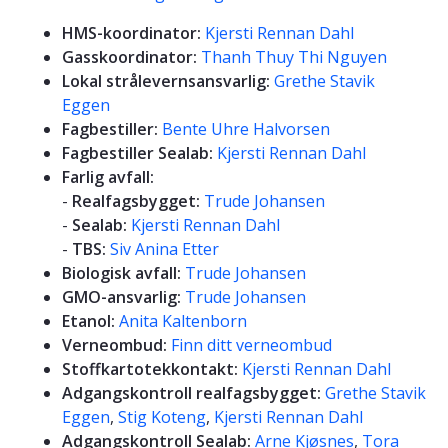
HMS-koordinator:
Kjersti Rennan Dahl
Gasskoordinator:
Thanh Thuy Thi Nguyen
Lokal strålevernsansvarlig:
Grethe Stavik
Eggen
Fagbestiller:
Bente Uhre Halvorsen
Fagbestiller Sealab:
Kjersti Rennan Dahl
Farlig avfall:
-
Realfagsbygget:
Trude Johansen
-
Sealab:
Kjersti Rennan Dahl
-
TBS:
Siv Anina Etter
Biologisk avfall:
Trude Johansen
GMO-ansvarlig:
Trude Johansen
Etanol:
Anita Kaltenborn
Verneombud:
Finn ditt verneombud
Stoffkartotekkontakt:
Kjersti Rennan Dahl
Adgangskontroll realfagsbygget:
Grethe Stavik
Eggen
,
Stig Koteng
,
Kjersti Rennan Dahl
Adgangskontroll Sealab:
Arne Kjøsnes
,
Tora