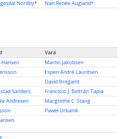
gesdal Nordby
*
Nan Renée Augland*
d
Vara
e Hansen
Martin Jakobsen
Jønsson
Espen André Lauritsen
David Bregaint
stad Sanders
Francisco J. Beltrán Tapia
kke Andresen
Margrethe C. Stang
sson
Paweł Urbanik
iansen
g