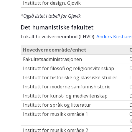
Institutt for design, Gjøvik
*Også listet i tabell for Gjøvik
Det humanistiske fakultet
Lokalt hovedverneombud (LHVO):
Anders Kristian
Hovedverneområde/enhet
O
Fakultetsadministrasjonen
D
Institutt for filosofi og religionsvitenskap
D
Institutt for historiske og klassiske studier
D
Institutt for moderne samfunnshistorie
D
Institutt for kunst- og medievitenskap
D
Institutt for språk og litteratur
D
Institutt for musikk område 1
O
Institutt for musikk område 2
D