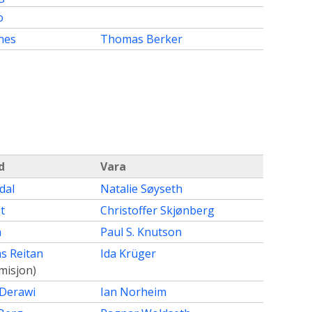
o
nes
Thomas Berker
d
Vara
dal
Natalie Søyseth
t
Christoffer Skjønberg
a
Paul S. Knutson
s Reitan
Ida Krüger
misjon)
Derawi
Ian Norheim