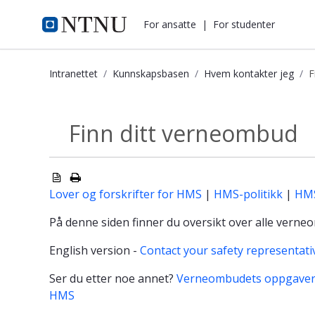
i.ntnu.no
For ansatte
|
For studenter
Intranettet
Kunnskapsbasen
Hvem kontakter jeg
F
Finn ditt verneombud - Kunnskapsb
Finn ditt verneombud
Hvem kontakter jeg
Lover og forskrifter for HMS
|
HMS-politikk
|
HMS
På denne siden finner du oversikt over alle ver
English version -
Contact your safety representati
Ser du etter noe annet?
Verneombudets oppgave
HMS