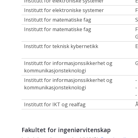
Institutt for elektroniske systemer
E
Institutt for elektroniske systemer
F
Institutt for matematiske fag
S
Institutt for matematiske fag
F
G
Institutt for teknisk kybernetikk
E
Institutt for informasjonssikkerhet og
kommunikasjonsteknologi
Institutt for informasjonssikkerhet og
-
kommunikasjonsteknologi
-
-
Institutt for IKT og realfag
Å
Fakultet for ingeniørvitenskap