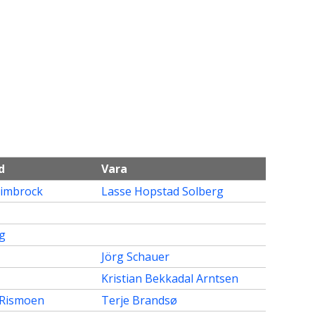
d
Vara
Leimbrock
Lasse Hopstad Solberg
g
Jörg Schauer
Kristian Bekkadal Arntsen
 Rismoen
Terje Brandsø