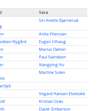
d
Vara
Siri Anette Bjørnerud
ng
nn
Anita Yttersian
odsen Nygård
Eugen Uthaug
en
Marius Dølner
er
Paul Svendsen
er
Xiangping Hu
Martine Sulen
akk
rfjell
Vegard Hansen Elvebakk
old
Kristian Grøv
eth
David Emberson