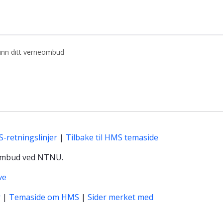
inn ditt verneombud
asen
-retningslinjer
|
Tilbake til HMS temaside
neombud ved NTNU.
ve
r
|
Temaside om HMS
|
Sider merket med