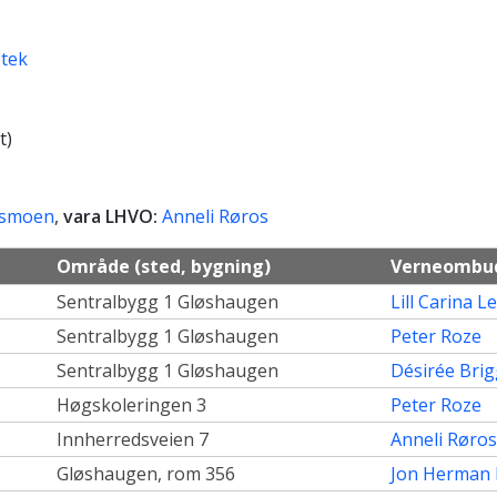
otek
t)
ismoen
,
vara LHVO:
Anneli Røros
Område (sted, bygning)
Verneombu
Sentralbygg 1 Gløshaugen
Lill Carina 
Sentralbygg 1 Gløshaugen
Peter Roze
Sentralbygg 1 Gløshaugen
Désirée Brig
Høgskoleringen 3
Peter Roze
Innherredsveien 7
Anneli Røros
Gløshaugen, rom 356
Jon Herman