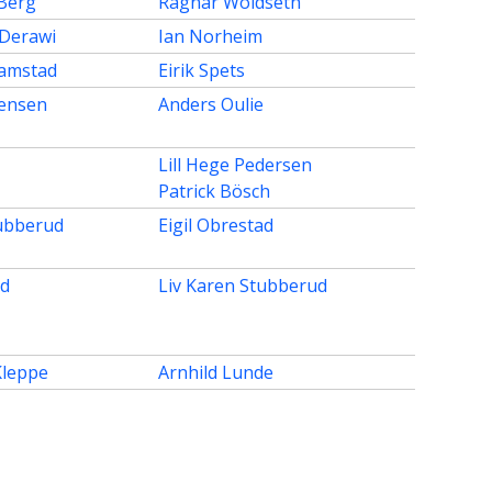
-Berg
Ragnar Woldseth
Derawi
Ian Norheim
Ramstad
Eirik Spets
Jensen
Anders Oulie
Lill Hege Pedersen
Patrick Bösch
tubberud
Eigil Obrestad
ad
Liv Karen Stubberud
Kleppe
Arnhild Lunde