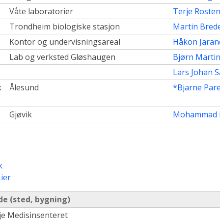
Våte laboratorier
Terje Roste
Trondheim biologiske stasjon
Martin Bred
Kontor og undervisningsareal
Håkon Jaran
Lab og verksted Gløshaugen
Bjørn Marti
Lars Johan S
k
Ålesund
*Bjarne Pare
Gjøvik
Mohammad 
k
ier
e (sted, bygning)
sje Medisinsenteret