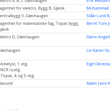
lektro A, B, C Gløshaugen
Erik Wessel
agenhet for elektro, Bygg B, Gjøvik
Mohammad 
entralbygg II, Gløshaugen
Ståle Lund 
agenhet for matematiske fag, Topas bygg,
Bernt Tore 
jøvik
lektro D, Gløshaugen
Glenn Angell
Gløshaugen
Liv Karen S
 Ametyst, 1. etg.
Eigil Obrest
 NCR /u.etg
 Topas, 4. og 5. etg.
lesund
Adam Leon 