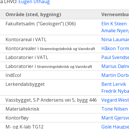
ra LHVO:
Eugen Uthaug
Område (sted, bygning)
Verneombu
Fakultetsadm. (”Geologen”) (306)
Elin K Steen
Amalie Nye
Kontorareal i VATL
Nina Lauma
Kontorarealer i
Håkon Torm
Strømningsteknisk og Vannkraft
Laboratorier i VATL
Paul Svends
Laboratorier i
Marius Døln
Strømningsteknisk og Vannkraft
IndEcol
Martin Dorb
Lerkendalsbygget
Bent Lervik
Fredrik Nyb
Vassbygget, S.P Andersens vei 5, bygg 446
Vegard Weste
Materialteknisk
Tone Nilsen
Kontorfløy
Marit Gjersv
M- og K-lab TG12
Gisle Haugs