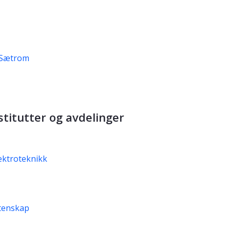
 Sætrom
titutter og avdelinger
lektroteknikk
itenskap