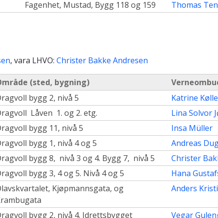
Fagenhet, Mustad, Bygg 118 og 159
Thomas Ten
sen
, vara LHVO:
Christer Bakke Andresen
mråde (sted, bygning)
Verneombu
ragvoll bygg 2, nivå 5
Katrine Køll
ragvoll Låven 1. og 2. etg.
Lina Solvor 
ragvoll bygg 11, nivå 5
Insa Müller
ragvoll bygg 1, nivå 4 og 5
Andreas Dug
ragvoll bygg 8, nivå 3 og 4. Bygg 7, nivå 5
Christer Ba
ragvoll bygg 3, 4 og 5. Nivå 4 og 5
Hana Gustaf
lavskvartalet, Kjøpmannsgata, og
Anders Krist
Krambugata
ragvoll bygg 2, nivå 4. Idrettsbygget
Vegar Gulen