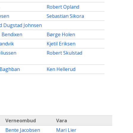
n
Robert Opland
esen
Sebastian Sikora
d Dugstad Johnsen
n Bendixen
Børge Holen
andvik
Kjetil Eriksen
liussen
Robert Skulstad
Baghban
Ken Hellerud
Verneombud
Vara
Bente Jacobsen
Mari Lier