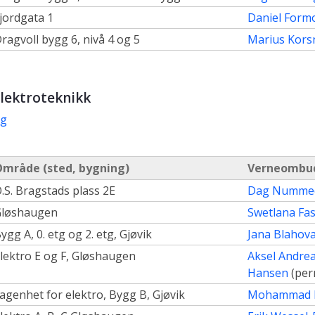
jordgata 1
Daniel Form
ragvoll bygg 6, nivå 4 og 5
Marius Kors
elektroteknikk
rg
mråde (sted, bygning)
Verneombu
.S. Bragstads plass 2E
Dag Numme
Gløshaugen
Swetlana Fas
ygg A, 0. etg og 2. etg, Gjøvik
Jana Blahov
lektro E og F, Gløshaugen
Aksel Andrea
Hansen
(per
agenhet for elektro, Bygg B, Gjøvik
Mohammad 