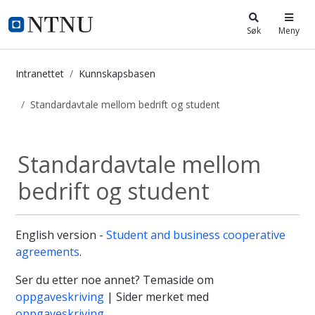
i.ntnu.no
Søk
Meny
Intranettet
Kunnskapsbasen
Standardavtale mellom bedrift og student
Standardavtale mellom bedrift og 
Standardavtale mellom
bedrift og student
English version -
Student and business cooperative
agreements
.
Ser du etter noe annet? Temaside om
oppgaveskriving
| Sider merket med
oppgaveskriving