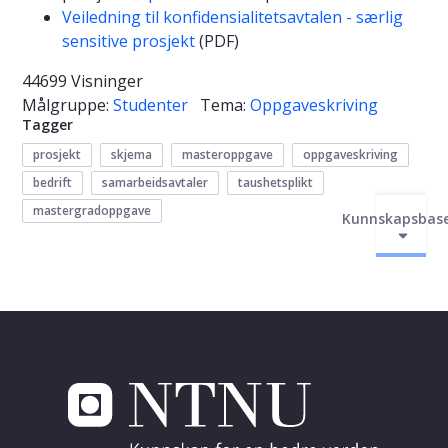
Veiledning til konfidensialitetsavtalen - særlig
sensitive prosjekt
(PDF)
44699 Visninger
Målgruppe:
Studenter
Tema:
Oppgaveskriving
Tagger
prosjekt
skjema
masteroppgave
oppgaveskriving
bedrift
samarbeidsavtaler
taushetsplikt
mastergradoppgave
Kunnskapsbas