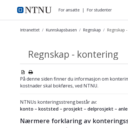
i.ntnu.no
For ansatte
|
For studenter
Intranettet
Kunnskapsbasen
Regnskap
Regnskap -
Regnskap - kontering - Kunnskapsb
Regnskap - kontering
Regnskap
På denne siden finner du informasjon om kontering
kostnader skal bokføres, ved NTNU.
NTNUs konteringsstreng består av:
konto – koststed – prosjekt – delprosjekt – an
Nærmere forklaring av konterings