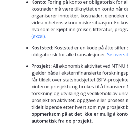
Konto:
Føring på konto er obligatorisk for alle
kostnader må være tilknyttet en konto når d
organiserer inntekter, kostnader, eiendeler o
virksomhetens økonomiske situasjon. En ko
hva som er kjøpt inn (reiser, litteratur, prog
(excel).
Koststed:
Koststed er en kode på åtte siffer 
obligatorisk for alle transaksjoner.
Se oversi
Prosjekt:
All økonomisk aktivitet ved NTNU bl
gjelder både i eksternfinansierte forsknings
får tildelt over statsbudsjettet (BFV-prosjekter
«interne prosjekt» og brukes til å finansi
forskning og utvikling og vedlikehold av univ
prosjekt en aktivitet, oppgave eller prosess 
tildelt løpende etter hvert som nye prosjekt
oppmerksom på at det ikke er mulig å konte
automatisk fra delprosjekt.