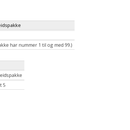
eidspakke
kke har nummer 1 til og med 99.)
eidspakke
t 5