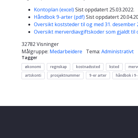
Kontoplan (excel)
Sist oppdatert 25.03.2022.
Håndbok 9-arter (pdf)
Sist oppdatert 20.04.2
Oversikt koststeder til og med 31. desember 
Oversikt merverdiavgiftskoder som gjaldt til
32782 Visninger
Målgruppe:
Medarbeidere
Tema:
Administrativt
Tagger
økonomi
regnskap
kostnadssted
ksted
merve
artskonti
prosjektnummer
9-er arter
håndbok i 9-