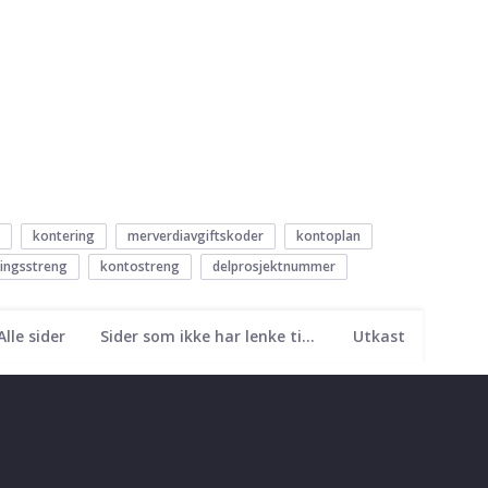
kontering
merverdiavgiftskoder
kontoplan
ingsstreng
kontostreng
delprosjektnummer
Alle sider
Sider som ikke har lenke til seg
Utkast