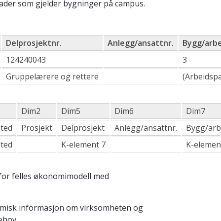
tnader som gjelder bygninger på campus.
Delprosjektnr.
Anlegg/ansattnr.
Bygg/arb
124240043
3
Gruppelærere og rettere
(Arbeidspa
Dim2
Dim5
Dim6
Dim7
sted
Prosjekt
Delprosjekt
Anlegg/ansattnr.
Bygg/arb
sted
K-element 7
K-elemen
for felles økonomimodell med
omisk informasjon om virksomheten og
ehov.