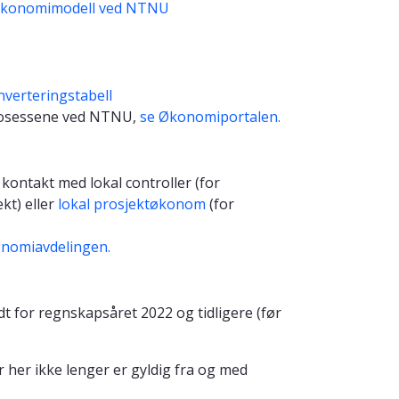
y økonomimodell ved NTNU
nverteringstabell
rosessene ved NTNU,
se Økonomiportalen.
kontakt med lokal controller (for
ekt) eller
lokal prosjektøkonom
(for
onomiavdelingen.
t for regnskapsåret 2022 og tidligere (før
 her ikke lenger er gyldig fra og med