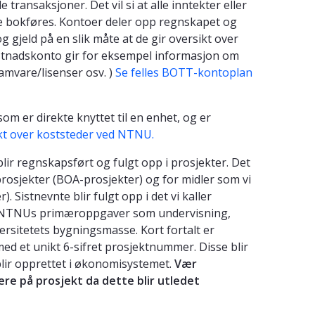
 transaksjoner. Det vil si at alle inntekter eller
e bokføres. Kontoer deler opp regnskapet og
g gjeld på en slik måte at de gir oversikt over
stnadskonto gir for eksempel informasjon om
ramvare/lisenser osv. )
Se felles BOTT-kontoplan
som er direkte knyttet til en enhet, og er
kt over koststeder ved NTNU.
ir regnskapsført og fulgt opp i prosjekter. Det
prosjekter (BOA-prosjekter) og for midler som vi
). Sistnevnte blir fulgt opp i det vi kaller
ere NTNUs primæroppgaver som undervisning,
ersitetets bygningsmasse. Kort fortalt er
med et unikt 6-sifret prosjektnummer. Disse blir
 blir opprettet i økonomisystemet.
Vær
re på prosjekt da dette blir utledet