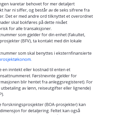
gen ivaretar behovet for mer detaljert
t har ni siffer, og består av de seks sifrene fra
. Det er med andre ord tilknyttet et overordnet
ader skal bokføres på dette nivået
isk for alle transaksjoner.
tnummer som gjelder for din enhet (fakultet,
e prosjekter (BFV), ta kontakt med din lokale
tnummer som skal benyttes i eksternfinansierte
 prosjektøkonom.
 en inntekt eller kostnad til enten et
ansattnummeret. Førstnevnte gjelder for
ormasjonen blir hentet fra anleggsregisteret). For
utbetaling av lønn, reiseutgifter eller lignende)
).
e forskningsprosjekter (BOA-prosjekter) kan
dimensjon for detaljering. Feltet kan også