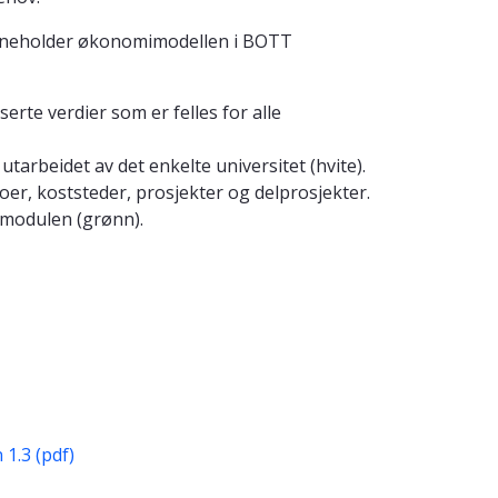
, inneholder økonomimodellen i BOTT
erte verdier som er felles for alle
arbeidet av det enkelte universitet (hvite).
oer, koststeder, prosjekter og delprosjekter.
tmodulen (grønn).
1.3 (pdf)