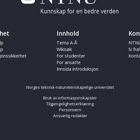
het
Innhold
Kon
lp
Tema A-Å
NTNU
ap
Wikisøk
Si fra!
jonssikkerhet
For studenter
Kont
For ansatte
Innsida introduksjon
Norges teknisk-naturvitenskapelige universitet
Bruk av informasjonskapsler
Tilgjengelighetserklæring
Personvern
Ansvarlig redaktør