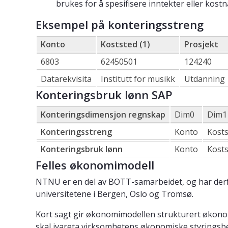
brukes for å spesifisere inntekter eller kos
Eksempel på konteringsstreng
Konto
Koststed (1)
Prosjekt
6803
62450501
124240
Datarekvisita
Institutt for musikk
Utdanning
Konteringsbruk lønn SAP
Konteringsdimensjon regnskap
Dim0
Dim1
Konteringsstreng
Konto
Kost
Konteringsbruk lønn
Konto
Kost
Felles økonomimodell
NTNU er en del av BOTT-samarbeidet, og har der
universitetene i Bergen, Oslo og Tromsø.
Kort sagt gir økonomimodellen strukturert økon
skal ivareta virksomhetens økonomiske styringsb