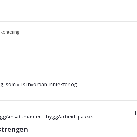
 kontering
asen
, som vil si hvordan inntekter og
legg/ansattnunner – bygg/arbeidspakke.
strengen