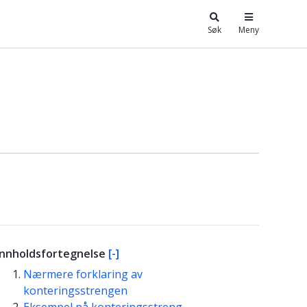
Søk
Meny
Innholdsfortegnelse
[-]
Nærmere forklaring av
konteringsstrengen
Eksempel på konteringsstreng