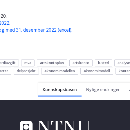
020.
2022.
 og med 31. desember 2022 (excel).
rdiavgift
mva
artskontoplan
artskonto
k-sted
analyse
arter
delprosjekt
økonomimodellen
økonomimodell
konter
Kunnskapsbasen
Nylige endringer