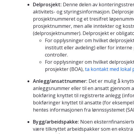
Delprosjekt:
Denne delen av konteringsstren
aktivitets- og styringsinformasjon. Delprosjek
prosjektnummeret og et tresifret løpenummer
prosjektnummer, men alle inntekter og kostn
(delprosjektnummer). Delprosjekt er obligator
For opplysninger om hvilket delprosjek
institutt eller avdeling) eller for intern
controller.
For opplysninger om hvilket delprosjek
prosjekter (BOA),
ta kontakt med lokal
Anlegg/ansattnummer:
Det er mulig å knytte
anleggsnummer eller til en ansatt gjennom 
bokføring knyttet til registrerte anlegg (inf
bokføringer knyttet til ansatte (for eksempel 
hentes informasjonen fra lønnssystemet (SAP
Bygg/arbeidspakke:
Noen eksternfinansiert
være tilknyttet arbeidspakker som en ekstra 