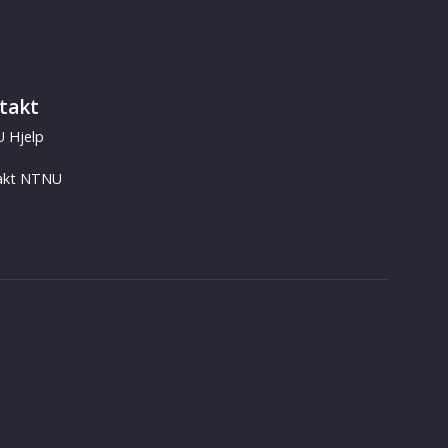
takt
 Hjelp
akt NTNU