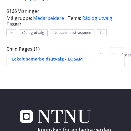
6166 Visninger
Målgruppe:
Medarbeidere
Tema:
Råd og utvalg
Tagger
hr
råd og utvalg
fellesadministrasjonen
fa
Child Pages (1)
Kunnskapsbas
Lokalt samarbeidsutvalg - LOSAM