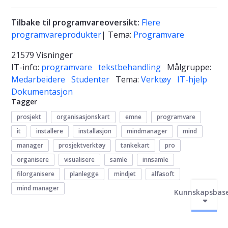
Tilbake til programvareoversikt:
Flere
programvareprodukter
| Tema:
Programvare
21579 Visninger
IT-info:
programvare
tekstbehandling
Målgruppe:
Medarbeidere
Studenter
Tema:
Verktøy
IT-hjelp
Dokumentasjon
Tagger
prosjekt
organisasjonskart
emne
programvare
it
installere
installasjon
mindmanager
mind
manager
prosjektverktøy
tankekart
pro
organisere
visualisere
samle
innsamle
filorganisere
planlegge
mindjet
alfasoft
mind manager
Kunnskapsbas