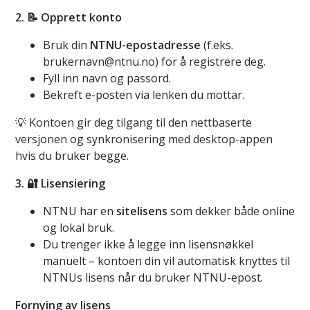
2.
📝 Opprett konto
Bruk din
NTNU-epostadresse
(f.eks.
brukernavn@ntnu.no) for å registrere deg.
Fyll inn navn og passord.
Bekreft e-posten via lenken du mottar.
💡 Kontoen gir deg tilgang til den nettbaserte
versjonen og synkronisering med desktop-appen
hvis du bruker begge.
3.
🔐 Lisensiering
NTNU har en
sitelisens
som dekker både online
og lokal bruk.
Du trenger ikke å legge inn lisensnøkkel
manuelt – kontoen din vil automatisk knyttes til
NTNUs lisens når du bruker NTNU-epost.
Fornying av lisens