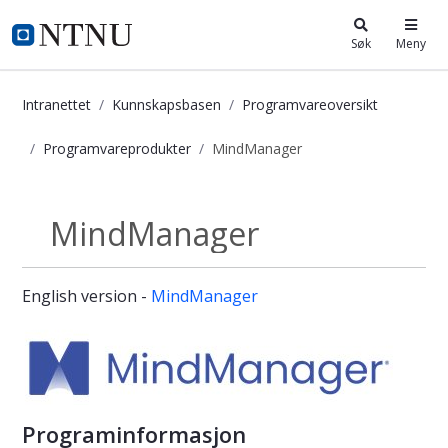
i.ntnu.no
Søk
Meny
Intranettet
Kunnskapsbasen
Programvareoversikt
Programvareprodukter
MindManager
MindManager - Kunnskapsbasen
MindManager
Programvareprodukter
English version -
MindManager
Programinformasjon