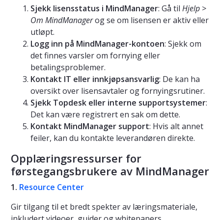
Sjekk lisensstatus i MindManager
: Gå til
Hjelp >
Om MindManager
og se om lisensen er aktiv eller
utløpt.
Logg inn på MindManager-kontoen
: Sjekk om
det finnes varsler om fornying eller
betalingsproblemer.
Kontakt IT eller innkjøpsansvarlig
: De kan ha
oversikt over lisensavtaler og fornyingsrutiner.
Sjekk Topdesk eller interne supportsystemer
:
Det kan være registrert en sak om dette.
Kontakt MindManager support
: Hvis alt annet
feiler, kan du kontakte leverandøren direkte.
Opplæringsressurser for
førstegangsbrukere av MindManager
1.
Resource Center
Gir tilgang til et bredt spekter av læringsmateriale,
inkludert videoer, guider og whitepapers.