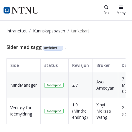
i.ntnu.no
Søk
Meny
Intranettet
Kunnskapsbasen
tankekart
Kunnskapsbasen
Sider med tagg
.
tankekart
Side
status
Revisjon
Bruker
Dato
7
Aso
MindManager
2.7
Måne
Godkjent
Amedyan
siden
1.9
Xinyi
Verktøy for
2 År
(Mindre
Melissa
Godkjent
idémyldring
siden
endring)
Wang