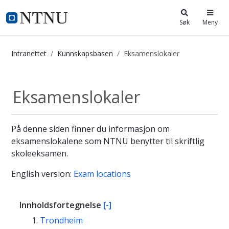
i.ntnu.no
Søk
Meny
Intranettet
Kunnskapsbasen
Eksamenslokaler
Eksamenslokaler - Kunnskapsbasen
Eksamenslokaler
På denne siden finner du informasjon om
eksamenslokalene som NTNU benytter til skriftlig
skoleeksamen.
English version:
Exam locations
Innholdsfortegnelse
[-]
Trondheim