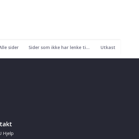
Alle sider
Sider som ikke har lenke til seg
Utkast
takt
 Hjelp