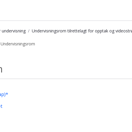
r undervisning
Undervisningsrom tilrettelagt for opptak og videos
 Undervisningsrom
sbasen
m
ap)*
et