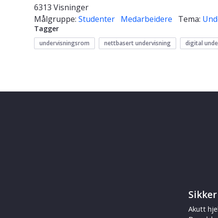
6313 Visninger
Målgruppe:
Studenter
Medarbeidere
Tema:
Und
Tagger
undervisningsrom
nettbasert undervisning
digital und
Sikker
Akutt hje