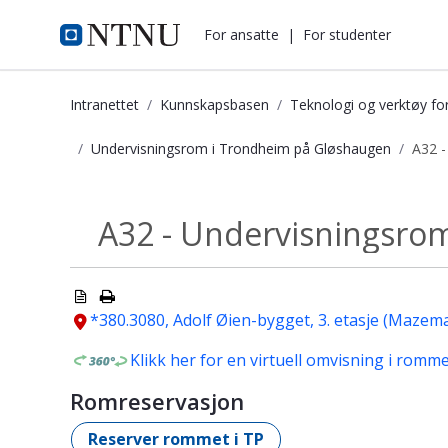
i.ntnu.no
For ansatte
|
For studenter
Intranettet
Kunnskapsbasen
Teknologi og verktøy fo
Undervisningsrom i Trondheim på Gløshaugen
A32 -
A32 - Undervisningsrom - Kunnskap
A32 - Undervisningsro
Undervisningsrom...
*380.3080, Adolf Øien-bygget, 3. etasje (Mazem
Klikk her for en virtuell omvisning i romm
Romreservasjon
Reserver rommet i TP