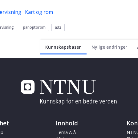
ervisning
Kart og rom
ervisning
panoptorom
a32
Kunnskapsbasen
Nylige endringer
het
Innhold
Kon
lp
Tema A-Å
NTNU