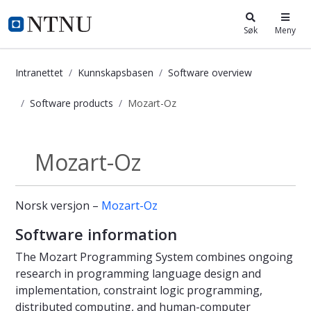
i.ntnu.no
Søk
Meny
Intranettet
Kunnskapsbasen
Software overview
Software products
Mozart-Oz
Mozart-Oz - Kunnskapsbasen
Mozart-Oz
Software products
Norsk versjon –
Mozart-Oz
Software information
The Mozart Programming System combines ongoing
research in programming language design and
implementation, constraint logic programming,
distributed computing, and human-computer