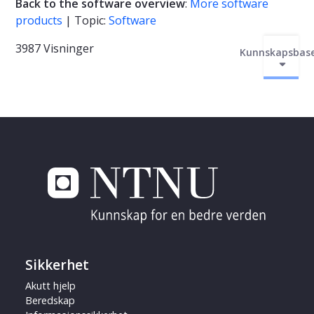
Back to the software overview
:
More software
products
| Topic:
Software
3987 Visninger
Kunnskapsbas
Sikkerhet
Akutt hjelp
Beredskap