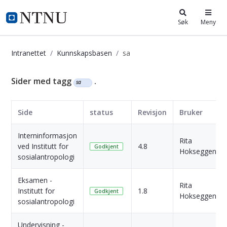
i.ntnu.no
Søk
Meny
Intranettet
Kunnskapsbasen
sa
Kunnskapsbasen
Sider med tagg
.
sa
Side
status
Revisjon
Bruker
Interninformasjon
Rita
ved Institutt for
4.8
Godkjent
Hokseggen
sosialantropologi
Eksamen -
Rita
Institutt for
1.8
Godkjent
Hokseggen
sosialantropologi
Undervisning -