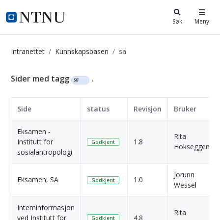
i.ntnu.no
Søk
Meny
Intranettet
Kunnskapsbasen
sa
Kunnskapsbasen
Sider med tagg
.
sa
Side
status
Revisjon
Bruker
Eksamen -
Rita
Institutt for
1.8
Godkjent
Hokseggen
sosialantropologi
Jorunn
Eksamen, SA
1.0
Godkjent
Wessel
Interninformasjon
Rita
ved Institutt for
4.8
Godkjent