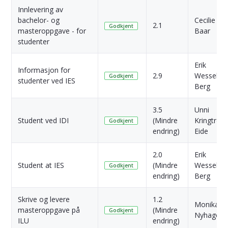
Innlevering av
bachelor- og
Cecilie
2.1
Godkjent
masteroppgave - for
Baar
studenter
Erik
Informasjon for
2.9
Wessel-
Godkjent
studenter ved IES
Berg
3.5
Unni
Student ved IDI
(Mindre
Kringtrø
Godkjent
endring)
Eide
2.0
Erik
Student at IES
(Mindre
Wessel-
Godkjent
endring)
Berg
Skrive og levere
1.2
Monika S.
masteroppgave på
(Mindre
Godkjent
Nyhagen
ILU
endring)