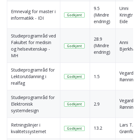
9.5
Unni
Emnevalg for master i
(Mindre
Kringtrø
Godkjent
informatikk - IDI
endring)
Eide
Studieprogramråd ved
28.9
Fakultet for medisin
Anni
(Mindre
Godkjent
og helsevitenskap -
Bjerkhag
endring)
MH
Studieprogramråd for
Vegard
Lektorutdanning i
1.5
Godkjent
Rønning
realfag
Studieprogramråd for
Vegard
Elektronisk
2.9
Godkjent
Rønning
systemdesign
Retningslinjer i
Lars T.
13.2
Godkjent
kvalitetssystemet
Grønflate