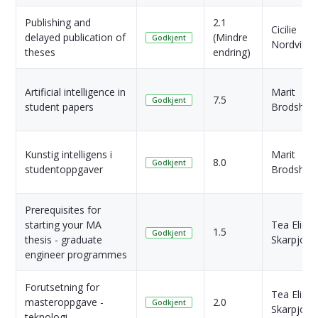
Publishing and
2.1
Cicilie
delayed publication of
(Mindre
Godkjent
Nordvik
theses
endring)
Artificial intelligence in
Marit
7.5
Godkjent
student papers
Brodshau
Kunstig intelligens i
Marit
8.0
Godkjent
studentoppgaver
Brodshau
Prerequisites for
starting your MA
Tea Eline
1.5
Godkjent
thesis - graduate
Skarpjord
engineer programmes
Forutsetning for
Tea Eline
masteroppgave -
2.0
Godkjent
Skarpjord
teknologi