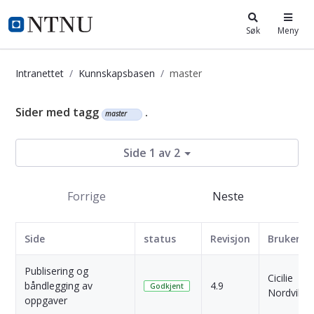
i.ntnu.no
Søk
Meny
Intranettet
Kunnskapsbasen
master
Kunnskapsbasen
Sider med tagg
.
master
Side 1 av 2
Forrige
Neste
Side
status
Revisjon
Bruker
Publisering og
Cicilie
båndlegging av
4.9
Godkjent
Nordvik
oppgaver