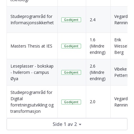
Studieprogramråd for
Vegard
2.4
Godkjent
Informasjonssikkerhet
Rønning
1.6
Erik
Masters Thesis at IES
(Mindre
Wessel-
Godkjent
endring)
Berg
Leseplasser - bokskap
2.6
Vibeke An
- hvilerom - campus
(Mindre
Godkjent
Pettersen
Øya
endring)
Studieprogramråd for
Digital
Vegard
2.0
Godkjent
forretningsutvikling og
Rønning
transformasjon
Side 1 av 2