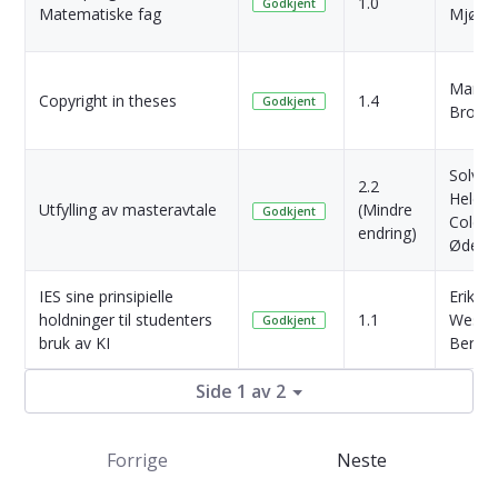
1.0
Godkjent
Matematiske fag
Mjøen
Marit
Copyright in theses
1.4
Godkjent
Brods
Solvei
2.2
Helen
Utfylling av masteravtale
(Mindre
Godkjent
Colem
endring)
Ødegå
IES sine prinsipielle
Erik
holdninger til studenters
1.1
Wessel
Godkjent
bruk av KI
Berg
Side 1 av 2
Forrige
Neste