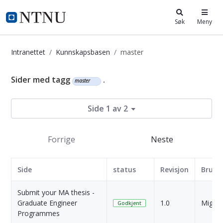
i.ntnu.no
Søk
Meny
Intranettet
Kunnskapsbasen
master
Kunnskapsbasen
Sider med tagg
.
master
Side 1 av 2
Forrige
Neste
Side
status
Revisjon
Bruke
Submit your MA thesis -
Graduate Engineer
1.0
Migrer
Godkjent
Programmes