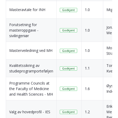
Masteravtale for INH
1.0
Migrer
Godkjent
Forutsetning for
Jorunn
masteroppgave -
1.0
Godkjent
Wesse
sivilingeniør
Morte
Masterveiledning ved MH
1.0
Godkjent
Strand
Kvalitetssikring av
Tone
1.1
Godkjent
studieprogramporteføljen
Kvenil
Programme Councils at
Øystei
the Faculty of Medicine
1.6
Godkjent
Inderg
and Health Sciences - MH
Erik
Valg av hovedprofil - IES
1.2
Wessel
Godkjent
Berg