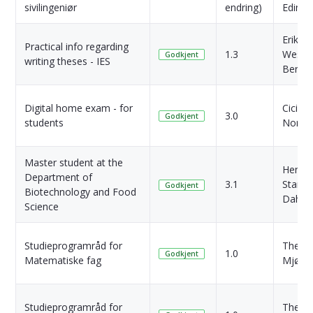
sivilingeniør
endring)
Edin
Erik
Practical info regarding
1.3
Wessel
Godkjent
writing theses - IES
Berg
Digital home exam - for
Cicilie
3.0
Godkjent
students
Nordvi
Master student at the
Henrik
Department of
3.1
Stamn
Godkjent
Biotechnology and Food
Dahl
Science
Studieprogramråd for
There
1.0
Godkjent
Matematiske fag
Mjøen
Studieprogramråd for
There