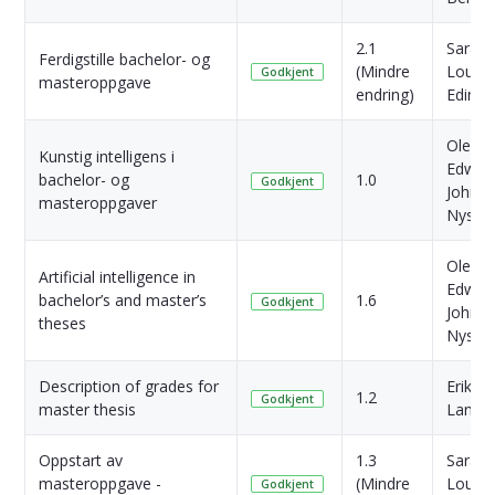
2.1
Sara Y
Ferdigstille bachelor- og
(Mindre
Louise
Godkjent
masteroppgave
endring)
Edin
Ole
Kunstig intelligens i
Edwar
bachelor- og
1.0
Godkjent
Johns
masteroppgaver
Nysta
Ole
Artificial intelligence in
Edwar
bachelor’s and master’s
1.6
Godkjent
Johns
theses
Nysta
Description of grades for
Erik In
1.2
Godkjent
master thesis
Langb
Oppstart av
1.3
Sara Y
masteroppgave -
(Mindre
Louise
Godkjent