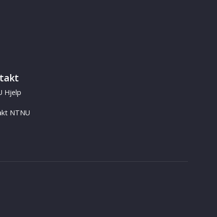
takt
 Hjelp
akt NTNU