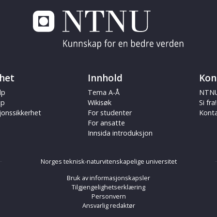
het
Innhold
Kon
lp
Tema A-Å
NTNU
ap
Wikisøk
Si fra!
jonssikkerhet
For studenter
Kont
For ansatte
Innsida introduksjon
Norges teknisk-naturvitenskapelige universitet
Bruk av informasjonskapsler
Tilgjengelighetserklæring
Personvern
Ansvarlig redaktør