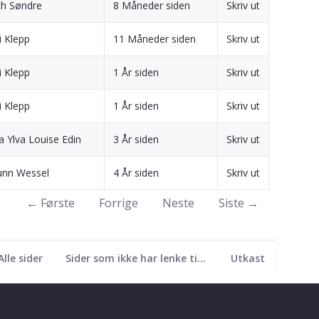
th Søndre
8 Måneder siden
Skriv ut
i Klepp
11 Måneder siden
Skriv ut
i Klepp
1 År siden
Skriv ut
i Klepp
1 År siden
Skriv ut
a Ylva Louise Edin
3 År siden
Skriv ut
unn Wessel
4 År siden
Skriv ut
← Første
Forrige
Neste
Siste →
Alle sider
Sider som ikke har lenke til seg
Utkast