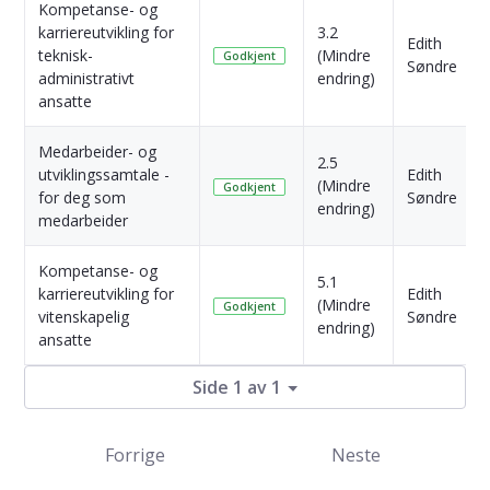
Kompetanse- og
karriereutvikling for
3.2
Edith
teknisk-
(Mindre
Godkjent
Søndre
administrativt
endring)
ansatte
Medarbeider- og
2.5
utviklingssamtale -
Edith
(Mindre
Godkjent
for deg som
Søndre
endring)
medarbeider
Kompetanse- og
5.1
karriereutvikling for
Edith
(Mindre
Godkjent
vitenskapelig
Søndre
endring)
ansatte
Side 1 av 1
Forrige
Neste