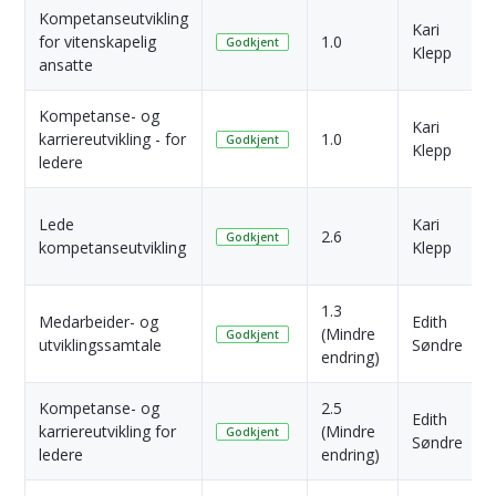
Kompetanseutvikling
Kari
for vitenskapelig
1.0
Godkjent
Klepp
ansatte
Kompetanse- og
Kari
karriereutvikling - for
1.0
Godkjent
Klepp
ledere
Lede
Kari
2.6
Godkjent
kompetanseutvikling
Klepp
1.3
Medarbeider- og
Edith
(Mindre
Godkjent
utviklingssamtale
Søndre
endring)
Kompetanse- og
2.5
Edith
karriereutvikling for
(Mindre
Godkjent
Søndre
ledere
endring)