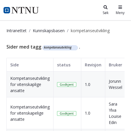
i.ntnu.no
Søk
Meny
Intranettet
Kunnskapsbasen
kompetanseutvikling
Kunnskapsbasen
Sider med tagg
.
kompetanseutvikling
Side
status
Revisjon
Bruker
Kompetanseutvikling
Jorunn
for vitenskaplige
1.0
Godkjent
Wessel
ansatte
Sara
Kompetanseutvikling
Ylva
for vitenskapelige
1.0
Godkjent
Louise
ansatte
Edin