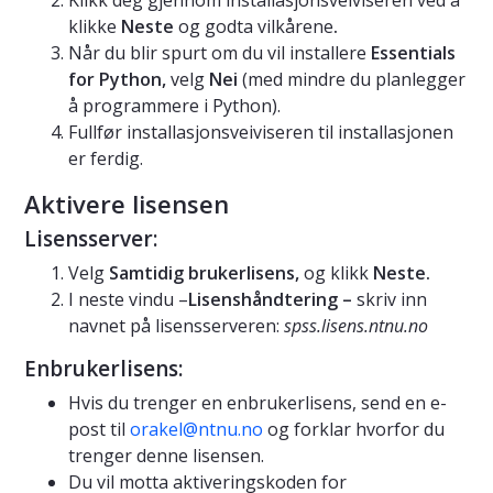
klikke
Neste
og godta vilkårene
.
Når du blir spurt om du vil installere
Essentials
for Python,
velg
Nei
(med mindre du planlegger
å programmere i Python).
Fullfør installasjonsveiviseren til installasjonen
er ferdig.
Aktivere lisensen
Lisensserver:
Velg
Samtidig brukerlisens,
og klikk
Neste.
I neste vindu –
Lisenshåndtering –
skriv inn
navnet på lisensserveren:
spss.lisens.ntnu.no
Enbrukerlisens:
Hvis du trenger en enbrukerlisens, send en e-
post til
orakel@ntnu.no
og forklar hvorfor du
trenger denne lisensen.
Du vil motta aktiveringskoden for