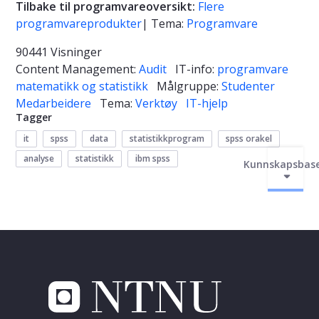
Tilbake til programvareoversikt:
Flere
programvareprodukter
| Tema:
Programvare
90441 Visninger
Content Management:
Audit
IT-info:
programvare
matematikk og statistikk
Målgruppe:
Studenter
Medarbeidere
Tema:
Verktøy
IT-hjelp
Tagger
it
spss
data
statistikkprogram
spss orakel
analyse
statistikk
ibm spss
Kunnskapsbas