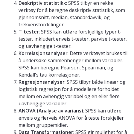
Deskriptiv statistikk
: SPSS tilbyr en rekke
verktøy for å beregne deskriptiv statistikk, som
gjennomsnitt, median, standardavvik, og
frekvensfordelinger.
T-tester
: SPSS kan utføre forskjellige typer t-
tester, inkludert enveis t-tester, parvise t-tester,
og uavhengige t-tester.
Korrelasjonsanalyser
: Dette verktøyet brukes til
å undersøke sammenhenger mellom variabler.
SPSS kan beregne Pearson, Spearman, og
Kendall's tau korrelasjoner.
Regresjonsanalyser
: SPSS tilbyr både lineær og
logistisk regresjon for å modellere forholdet
mellom en avhengig variabel og en eller flere
uavhengige variabler.
ANOVA (Analyse av varians)
: SPSS kan utføre
enveis og flerveis ANOVA for å teste forskjeller
mellom gruppemidler.
Data Transformasjoner
: SPSS gir mulighet for å