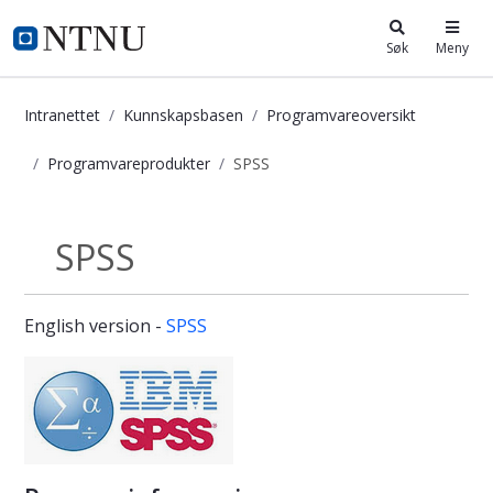
i.ntnu.no
Søk
Meny
Intranettet
Kunnskapsbasen
Programvareoversikt
Programvareprodukter
SPSS
SPSS - Kunnskapsbasen
SPSS
Programvareprodukter
English version -
SPSS