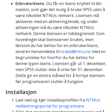
Enbrukerlisens:
Du får en lisens knyttet til din
maskin, som gjør det mulig å bruke SPSS uten å
være tilkoblet NTNUs nettverk. Lisensen må
aktiveres med en aktiveringskode, og under
aktiveringen må du være tilkoblet NTNUs
nettverk. Denne lisensen er tidsbegrenset. Som
hovedregel skal lisensserver brukes, men
dersom du har behov for en enbrukerlisens,
send en henvendelse til
orakel@ntnu.no
med en
begrunnelse for hvorfor du har behov for
denne typen lisens. Lisensen går ut 1. desember,
men SPSS slutter ikke å virke før 31. desember.
Dette gir en ekstra måned for å fornye lisensen
før programvaren slutter å fungere.
Installasjon
Last ned og kjør installasjonsfilen fra
NTNUs
nedlastningsportal for programvare
.
Klikk deg gjennom installasjonsveiviseren ved å