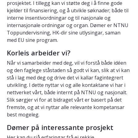
prosjektet. I tillegg kan vi støtte deg i å finne gode
kjelder til finansiering, og å utvikle søknader; både til
interne insentivordningar og til nasjonale og
internasjonale ordningar og organ. Dømer er NTNU
Toppundervisning, HK-dir sine utlysingar, saman
med EU sine program.
Korleis arbeider vi?
Når vi samarbeider med deg, vil vi forstå både idéen
og den faglege ståstaden så godt vi kan, slik at vi kan
stå i lag med deg og drive det vi kallar fagintegrert
utvikling. I dette nyttar vi og alle kontaktane vi har i
nettverket vårt, både internt på NTNU og nasjonalt.
Slik sørgjer vi for at bidraget vårt er basert på det
fremste, og at vi nyttar alle relevante kompetansar
best mogeleg.
Dømer på interessante prosjekt
Her kan du sjå erfaringar frå ei rekkje