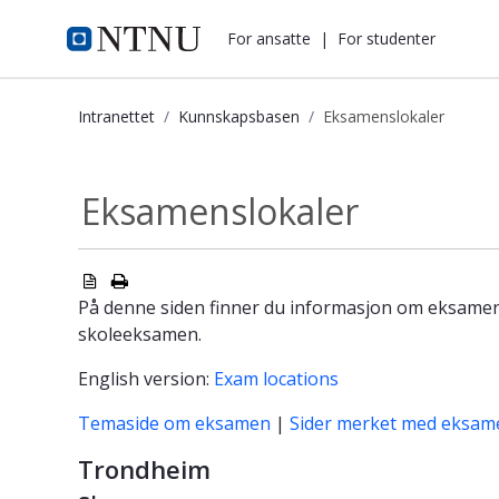
i.ntnu.no
For ansatte
|
For studenter
Intranettet
Kunnskapsbasen
Eksamenslokaler
Eksamenslokaler - Kunnskapsbasen
Eksamenslokaler
På denne siden finner du informasjon om eksamens
skoleeksamen.
English version:
Exam locations
Temaside om eksamen
|
Sider merket med eksam
Trondheim