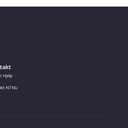
takt
 Hjelp
akt NTNU