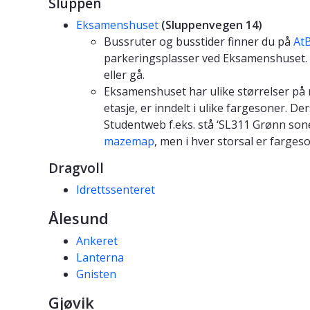
Sluppen
Eksamenshuset
(Sluppenvegen 14)
Bussruter og busstider finner du på
AtB
parkeringsplasser ved Eksamenshuset. Vi 
eller gå.
Eksamenshuset har ulike størrelser på r
etasje, er inndelt i ulike fargesoner. Der
Studentweb f.eks. stå ‘SL311 Grønn sone
mazemap
, men i hver storsal er farges
Dragvoll
Idrettssenteret
Ålesund
Ankeret
Lanterna
Gnisten
Gjøvik