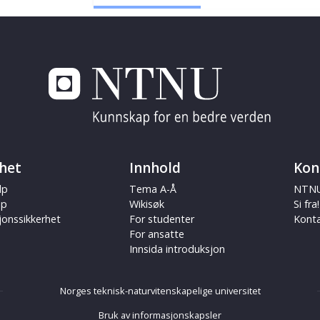
het
Innhold
Kon
lp
Tema A-Å
NTNU
ap
Wikisøk
Si fra!
jonssikkerhet
For studenter
Kont
For ansatte
Innsida introduksjon
Norges teknisk-naturvitenskapelige universitet
Bruk av informasjonskapsler