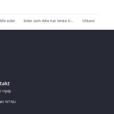
Alle sider
Sider som ikke har lenke til seg
Utkast
takt
 Hjelp
akt NTNU