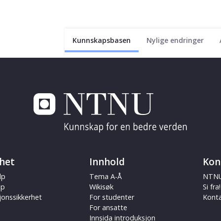
Kunnskapsbasen
Nylige endringer
het
Innhold
Kon
lp
Tema A-Å
NTNU
ap
Wikisøk
Si fra!
jonssikkerhet
For studenter
Kont
For ansatte
Innsida introduksjon