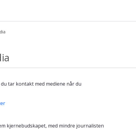
dia
skapsbasen
dia
 du tar kontakt med mediene når du
ter
rem kjernebudskapet, med mindre journalisten