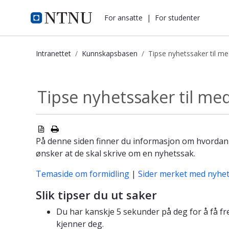
i.ntnu.no
For ansatte
|
For studenter
Intranettet
Kunnskapsbasen
Tipse nyhetssaker til me
Tipse nyhetssaker til media - Kunn
Tipse nyhetssaker til me
På denne siden finner du informasjon om hvordan
ønsker at de skal skrive om en nyhetssak.
Temaside om formidling
|
Sider merket med nyhe
Slik tipser du ut saker
Du har kanskje 5 sekunder på deg for å få f
kjenner deg.