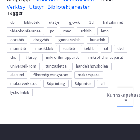
Verktøy
Utstyr
Bibliotektjenester
Tagger
ub
bibliotek
utstyr
gjovik
3d
kalvskinnet
videokonferanse
pc
mac
arkbib
bmh
dorabib
dragvbib
gunnerusbib
kunstbib
marinbib
musikkbib
realbib
tekhb
cd
dvd
vhs
bluray
mikrofilm-apparat
mikrofiche-apparat
universell-rom
tungasletta
handelshøyskolen
alesund
filmredigeringsrom
makerspace
makerverksted
3dprinting
3dprinter
u1
lysholmbib
Kunnskapsbas