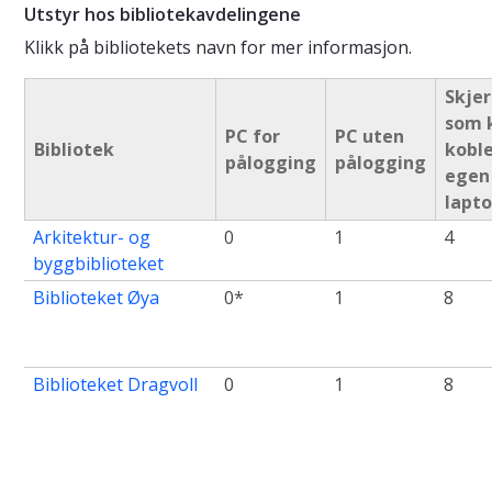
Utstyr hos bibliotekavdelingene
Klikk på bibliotekets navn for mer informasjon.
Skje
som 
PC for
PC uten
Bibliotek
koble
pålogging
pålogging
egen
lapt
Arkitektur- og
0
1
4
byggbiblioteket
Biblioteket Øya
0*
1
8
Biblioteket Dragvoll
0
1
8